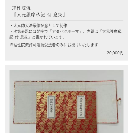
理性院流
『太元護摩私記
息災』
付
・太元帥大法厳修記念として制作
・次第表題には梵字で「アタバクホーマ」、内題は「太元護摩私
記 付 息災」と書かれています。
※理性院流許可灌頂受法者のみにお授けいたします
20,000円