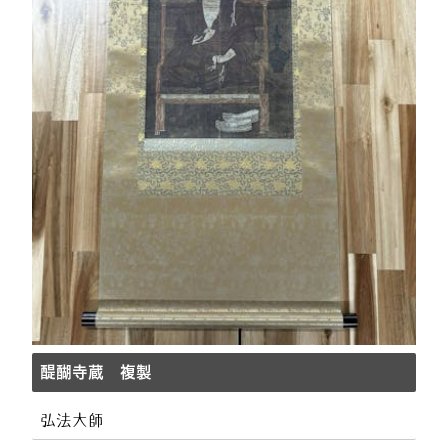
醍醐寺蔵 複製
弘法大師