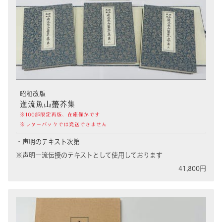
昭和改版
進流魚山蠆芥集
※100部限定再版、在庫僅かです
※レターパックでは発送できません
・声明のテキスト次第
※声明一流伝授のテキストとして使用しております
41,800円