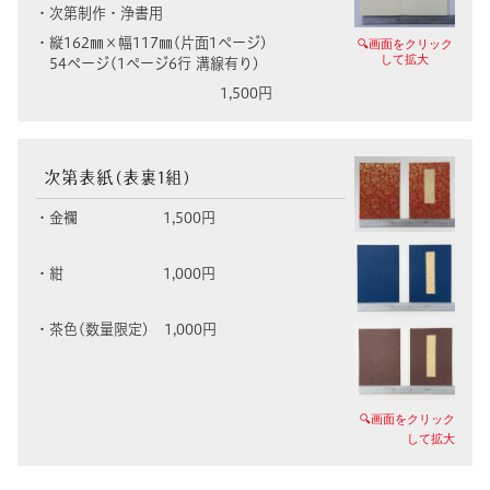
・次第制作・浄書用
・縦162㎜×幅117㎜(片面1ページ)
🔍画面をクリック
して拡大
54ページ(1ページ6行 溝線有り)
1,500円
次第表紙(表裏1組)
・
金襴 1,500円
・
紺 1,000円
・茶色(数量限定) 1,000円
🔍画面をクリック
して拡大