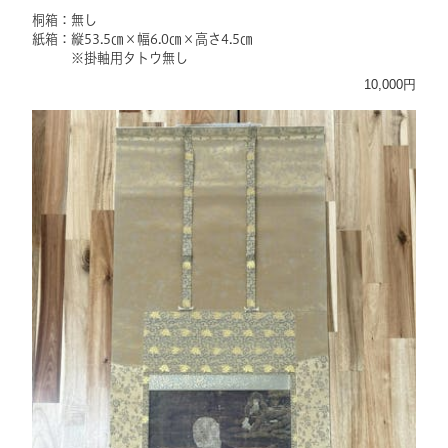
桐箱：無し
紙箱：縦53.5㎝×幅6.0㎝×高さ4.5㎝
※掛軸用タトウ無し
10,000円