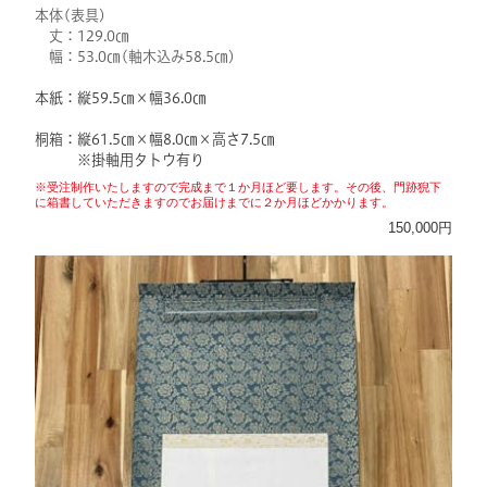
本体(表具)
丈：129.0㎝
幅：53.0㎝(軸木込み58.5㎝)
本紙：縦59.5㎝×幅36.0㎝
桐箱：縦61.5㎝×幅8.0㎝×高さ7.5㎝
※掛軸用タトウ有り
※受注制作いたしますので完成まで１か月ほど要します。その後、門跡猊下
に箱書していただきますのでお届けまでに２か月ほどかかります。
150,000円