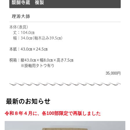
醍醐寺蔵 複製
理源大師
本体(表具)
丈：104.0㎝
幅：34.0㎝(軸木込み39.5㎝)
本紙：43.0㎝×24.5㎝
桐箱：縦43.0㎝×幅8.0㎝×高さ7.5㎝
※掛軸用タトウ有り
35,000円
最新のお知らせ
令和８年４月に、各100部限定で再版しました