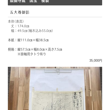
醍醐寺蔵 国宝 複製
五大尊御影
本体(表具)
丈：174.0㎝
幅：49.5㎝(軸木込み55.0㎝)
本紙：縦111.0㎝×幅38.5㎝
桐箱：縦57.5㎝×幅8.0㎝×高さ7.5㎝
※掛軸用タトウ有り
35,000円