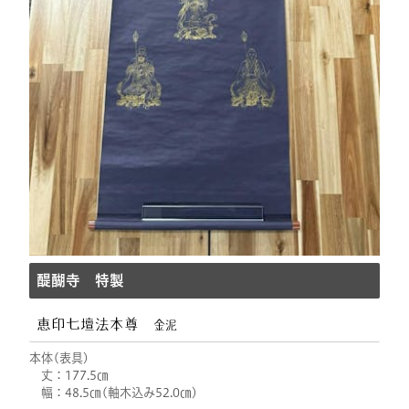
醍醐寺 特製
恵印七壇法本尊
金泥
本体(表具)
丈：177.5㎝
幅：48.5㎝(軸木込み52.0㎝)