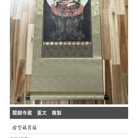
醍醐寺蔵 重文 複製
虚空蔵菩薩