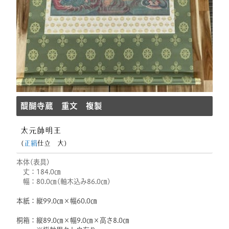
醍醐寺蔵 重文 複製
太元帥明王
(
正絹
仕立 大)
本体(表具)
丈：184.0㎝
幅：80.0㎝(軸木込み86.0㎝)
本紙：縦99.0㎝×幅60.0㎝
桐箱：縦89.0㎝×幅9.0㎝×高さ8.0㎝