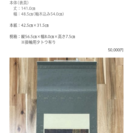
本体(表具)
丈：141.0㎝
幅：48.5㎝(軸木込み54.0㎝)
本紙：42.5㎝×31.5㎝
桐箱：縦56.5㎝×幅8.0㎝×高さ7.5㎝
※掛軸用タトウ有り
50,000円