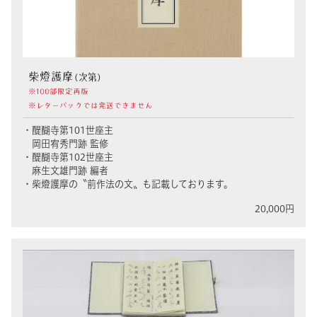
柴燈護摩
(次第)
※100部限定再版
※レターパックでは発送できません
・醍醐寺第101世座主
岡田宥秀門跡 監修
・醍醐寺第102世座主
麻生文雄門跡 編者
・柴燈護摩の〝前作法の文〟も記載しております。
20,000円