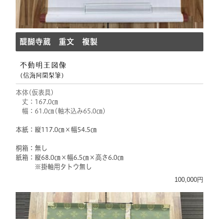
醍醐寺蔵 重文 複製
不動明王図像
(信海阿闍梨筆)
本体(仮表具)
丈：167.0㎝
幅：61.0㎝(軸木込み65.0㎝)
本紙：縦117.0㎝×幅54.5㎝
桐箱：無し
紙箱：縦68.0㎝×幅6.5㎝×高さ6.0㎝
※掛軸用タトウ無し
100,000円