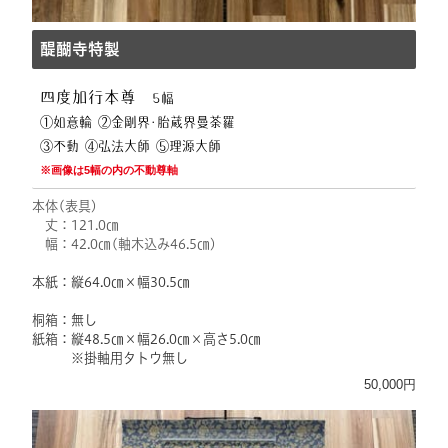
醍醐寺特製
四度加行本尊
5幅
①如意輪 ②金剛界･胎蔵界曼荼羅
③不動 ④弘法大師 ⑤理源大師
※画像は5幅の内の不動尊軸
本体(表具)
丈：
121.0㎝
幅：
42.0㎝(軸木込み46.5㎝)
本紙：
縦64.0㎝×幅30.5㎝
桐箱：無し
紙箱：
縦48.5㎝×幅26.0㎝×高さ5.0㎝
※掛軸用タトウ無し
50,000円