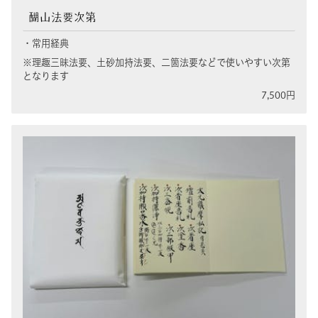
醐山法要次第
・常用経典
※理趣三昧法要、土砂加持法要、二箇法要などで使いやすい次第
となります
7,500円