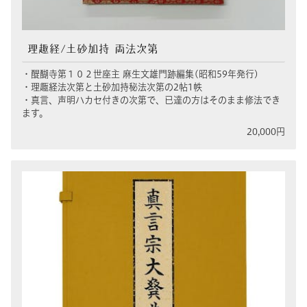
理趣経/土砂加持 両法次第
・醍醐寺第１０２世座主 麻生文雄門跡編集(昭和59年発行)
・理趣経法次第と土砂加持秘法次第の2帖1帙
・真言、声明ハカセ付きの次第で、已達の方はそのまま修法でき
ます。
20,000円