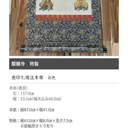
醍醐寺 特製
恵印七壇法本尊
彩色
本体(表具)
丈：157.0㎝
幅：53.5㎝(軸木込み60.0㎝)
本紙：縦87.0㎝×幅41.0㎝
桐箱：縦63.0㎝×幅8.0㎝×高さ7.5㎝
※掛軸用タトウ有り