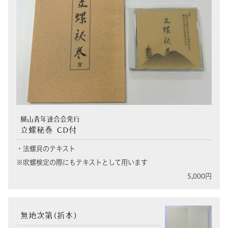
醐山青年連合会発行
立螺秘巻 CD付
・法螺貝のテキスト
※吹螺検定の際にもテキストとして用います
5,000円
無地次第(折本)