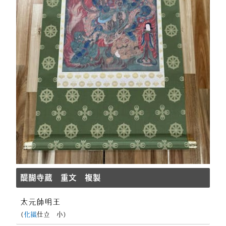
醍醐寺蔵 重文 複製
太元帥明王
(
化繊
仕立 小)