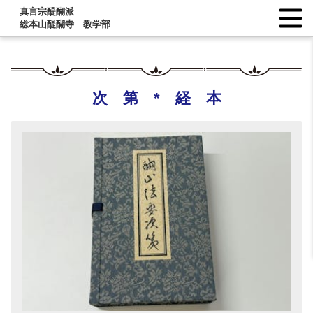
真言宗醍醐派
総本山醍醐寺 教学部
次 第 * 経 本