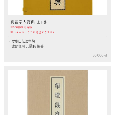
真言宗大寳典
上下巻
※100部限定再版
※レターパックでは発送できません
・醍醐山伝法学院
渡部俊現 元院長 編纂
50,000円