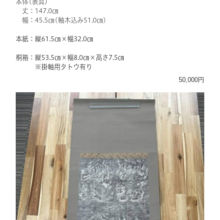
本体(表具)
丈：147.0㎝
幅：45.5㎝(軸木込み51.0㎝)
本紙：縦61.5㎝×幅32.0㎝
桐箱：縦53.5㎝×幅8.0㎝×高さ7.5㎝
※掛軸用タトウ有り
50,000円