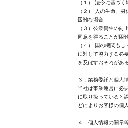
（１） 法令に基づく
（２） 人の生命、
困難な場合
（３）公衆衛生の向
同意を得ることが困
（４） 国の機関も
に対して協力する必
を及ぼすおそれがあ
３．業務委託と個人
当社は事業運営に必
に取り扱っていると
どによりお客様の個
４．個人情報の開示