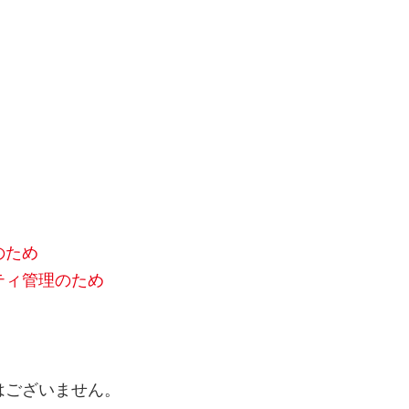
のため
ティ管理のため
はございません。