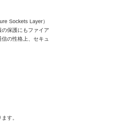
ckets Layer）
報の保護にもファイア
通信の性格上、セキュ
ります。