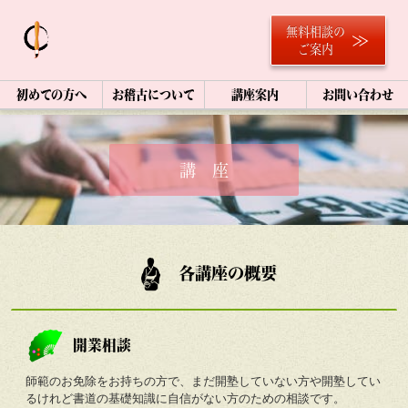
無料相談の
ご案内
初めての方へ
お稽古について
講座案内
お問い合わせ
講 座
各講座の概要
開業相談
師範のお免除をお持ちの方で、まだ開塾していない方や開塾してい
るけれど書道の基礎知識に自信がない方のための相談です。