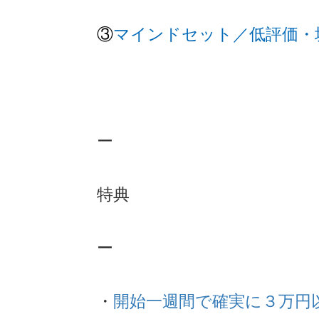
③
マインドセット／低評価・垢
ー
特典
ー
・
開始一週間で確実に３万円