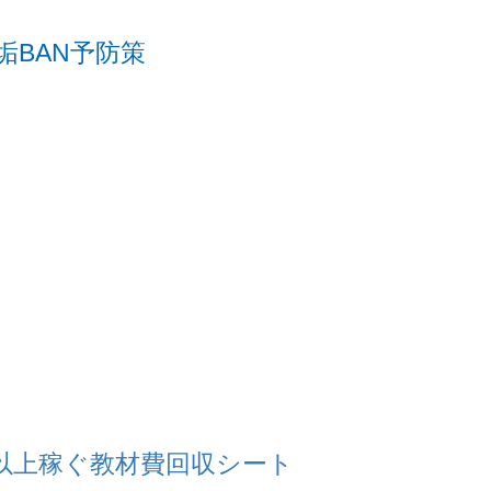
BAN予防策
以上稼ぐ教材費回収シート