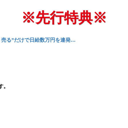
※先行特典※
→売る”だけで日給数万円を連発…
す。