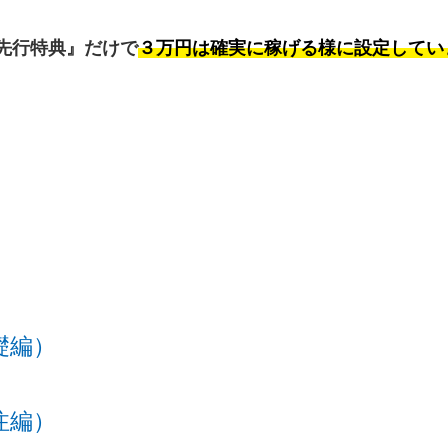
先行特典』だけで
３万円は確実に稼げる様に設定してい
。
基礎編）
外注編）