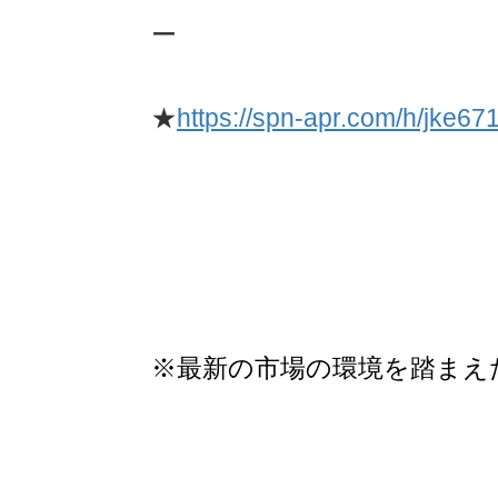
ー
★
https://spn-apr.com/h/jke67
※最新の市場の環境を踏まえ