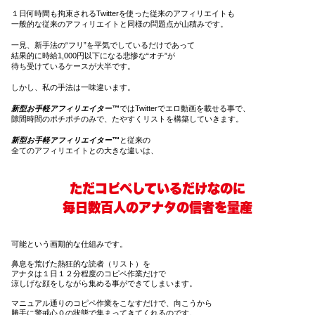
１日何時間も拘束されるTwitterを使った従来のアフィリエイトも
一般的な従来のアフィリエイトと同様の問題点が山積みです。
一見、新手法の“フリ”を平気でしているだけであって
結果的に時給1,000円以下になる悲惨な“オチ”が
待ち受けているケースが大半です。
しかし、私の手法は一味違います。
新型お手軽アフィリエイター™
ではTwitterでエロ動画を載せる事で、
隙間時間のポチポチのみで、たやすくリストを構築していきます。
新型お手軽アフィリエイター™
と
従来の
全てのアフィリエイトとの大きな違いは、
ただコピペしているだけなのに
毎日数百人のアナタの信者を量産
可能という画期的な仕組みです。
鼻息を荒げた熱狂的な読者（リスト）を
アナタは１日１２分程度のコピペ作業だけで
涼しげな顔をしながら集める事ができてしまいます。
マニュアル通りのコピペ作業をこなすだけで、向こうから
勝手に警戒心０の状態で集まってきてくれるのです。