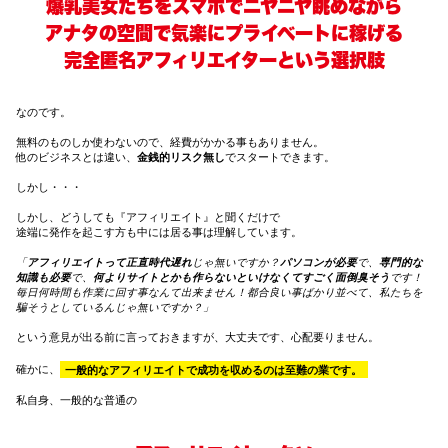
爆乳美女たちをスマホでニヤニヤ眺めながら
アナタの空間で気楽にプライベートに稼げる
完全匿名アフィリエイターという選択肢
なのです。
無料のものしか使わないので、経費がかかる事もありません。
他のビジネスとは違い、
金銭的リスク無し
でスタートできます。
しかし・・・
しかし、どうしても『アフィリエイト』と聞くだけで
途端に発作を起こす方も中には居る事は理解しています。
「
アフィリエイトって正直時代遅れ
じゃ無いですか？
パソコンが必要
で、
専門的な
知識も必要
で、
何よりサイトとかも作らないといけなくてすごく面倒臭そう
です！
毎日何時間も作業に回す事なんて出来ません！都合良い事ばかり並べて、私たちを
騙そうとしているんじゃ無いですか？」
という意見が出る前に言っておきますが、大丈夫です、心配要りません。
確かに、
一般的なアフィリエイトで成功を収めるのは至難の業です。
私自身、一般的な普通の