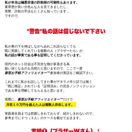
私が本当は極悪非道の詐欺師の可能性もあります。
業界歴が長い分色んな人を見てきましたし、
実際、詐欺の手法もたくさん知っています…
ですので、
*警告*私の話は信じないで下さい
私が鼻の下を伸ばしながらあれこれ語らなくても
既に実践してくれている複数の人（ブラザーたち）が、
私の話が事実である事を証明してくださっています。
現代のネット社会は不完全な物が多過ぎる為
疑い深くなるのも当然だと思いますので、ここで一度
新型お手軽アフィリエイター™
参加者の実話をご確認下さい。
これまでに私がお話ししてきた事がデタラメ作り話では無く
『既に検証』されている『証明済み』の完全ノンフィクション
である事を理解してもらえると思います。
実際に、
新型お手軽アフィリエイター™
だけで
月収１０万円を超えた人は複数人存在します。
実践者全員までは把握しきれておらず、紹介しきれないので、
参考までに３つ（３人）のケースを載せておきます。
実績❶（ブラザーWさん）：