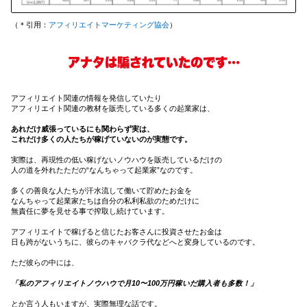
（＊引用：
アフィリエイトマーケティング協会
）
アナタは騙されていたのです…
アフィリエイト関連の情報を発信していたり
アフィリエイト関連の
教材を販売している多くの起業家は、
あれだけ威張っているにも関わらず実は、
これだけ多くの人たちが稼げていないのが実態です。
実際は、再現性の低い稼げないノウハウを販売しているだけの
人の道を外れたただの“なんちゃって起業家”なのです。
多くの善良な人たちが汗水流して働いて貯めたお金を
なんちゃって起業家たちは自分の私利私欲のためだけに
無責任に夢を見せる事で搾取し続けています。
アフィリエイトで稼げると信じたお客さんに投資させたお金は
日も跨がないうちに、彼らのキャバクラ代などへと変身しているのです。
ただ彼らの中には、
「私のアフィリエイトノウハウで月10〜100万円稼いだ購入者も多数！」
とか言う人もいますが、実際無理な話です。