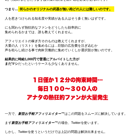
つまり…
何らかのオリジナルの武器が無い殆どの人には難しいのです。
人を惹きつけられる知名度や実績がある人はそう多く無いはずです。
にも関わらず熱狂的なファンをどうしたら効率的に
集められるかまでは、誰も教えてくれません。
アフィリエイトの稼ぎ方そのものは教えてくれますが、
大量の人（リスト）を集めるには…巨額の広告費を注ぎ込むか
声を枯らし続ける事で肉体労働的に集めていくしか選択肢が無いのです。
結果的に時給1,000円で普通にアルバイトした方が
まだマシ
だったというケースも少なくありません。
１日僅か１２分の拘束時間…
毎日１００〜３００人の
アナタの熱狂的ファンが大量発生
一方で、
新型お手軽アフィリエイター™
はこの問題をスムーズに解決しています。
まず
新型お手軽アフィリエイター™
の場合、Twitterを使います。
しかし、Twitterを使うというだけでは上記の問題は解決出来ません。