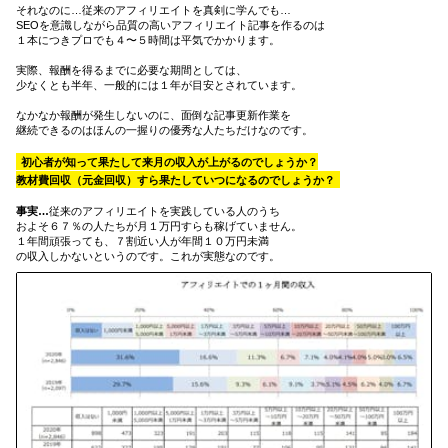
それなのに…従来のアフィリエイトを真剣に学んでも…
SEOを意識しながら品質の高いアフィリエイト記事を作るのは
１本につきプロでも４〜５時間は平気でかかります。
実際、報酬を得るまでに必要な期間としては、
少なくとも半年、一般的には１年が目安とされています。
なかなか報酬が発生しないのに、面倒な記事更新作業を
継続できるのはほんの一握りの優秀な人たちだけなのです。
初心者が知って
果たして来月の収入が上がるのでしょうか？
教材費回収（元金回収）すら果たしていつになるのでしょうか？
事実…
従来のアフィリエイトを実践している人のうち
およそ６７％の人たちが月１万円すらも稼げていません。
１年間頑張っても、７割近い人が年間１０万円未満
の収入しかないというのです。これが実態なのです。