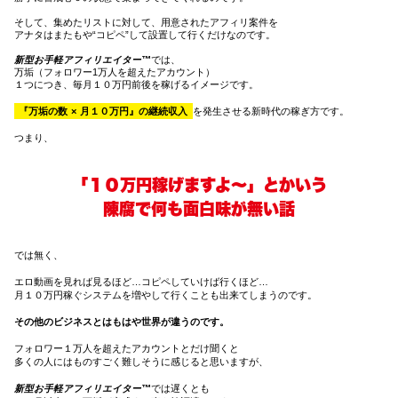
そして、集めたリストに対して、用意されたアフィリ案件を
アナタはまたもや“コピペ”して設置して行くだけなのです。
新型お手軽アフィリエイター™
では、
万垢（フォロワー1万人を超えたアカウント）
１つにつき、毎月１０万円前後を稼げるイメージです。
『万垢の数 × 月１０万円』の継続収
入
を発生させる新時代の稼ぎ方です。
つまり、
「１０万円稼げますよ〜」とかいう
陳腐で何も面白味が無い話
では無く、
エロ動画を見れば見るほど…コピペしていけば行くほど…
月１０万円稼ぐシステムを増やして行くことも出来てしまうのです。
その他のビジネスとはもはや世界が違うのです。
フォロワー１万人を超えたアカウントとだけ聞くと
多くの人にはものすごく難しそうに感じると思いますが、
新型お手軽アフィリエイター™
では
遅くとも