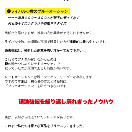
❷ライバル少数のブルーオーシャン
ーーー
毎日１００〜３００人が勝手に寄ってきて
何も売らずにラクラク半自動マネタイズ
当然だと思いますが、後者の方が興味がそそられませんか？
ライバル少数、未開拓の市場で勝負した方が
圧倒的に勝ちやすい
です。
過去挑戦し、挫折した副業を思い浮かべてみて下さい…
これまでアナタが稼げなかったのは…
❶の競合ひしめくレッドオーシャンで
戦っていたのが原因である可能性が高いです。
レッドオーシャンには既にマーケットリーダーが存在します。
ですので本来は、初心者の方ほど積極的に
『ブルーオーシャン』を狙うべきなのです。
理論破綻を繰り返し廃れきったノウハウ
実は、以前から抱えていたジレンマがあります。
これまで私たちは様々な商品をリリースしてきました。