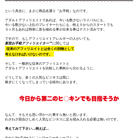
という具合に、まさに商品名通り『お手軽』なのです。
アダルトアフィリエイトであれば、今いる数少ないライバルにも、
今いる数少ない上位のプレイヤーたちにも、例え０からのスタートでも
３ヶ月もあれば簡単に差を縮める事が出来る事はテスト済みです。
ですので、もしアフィリエイトアレルギーの人がいても、
新型お手軽アフィリエイター™
に関しては
従来のアフィリエイトとは全くの別物として
考えなければいけないのです。
そして、一般的な従来のアフィリエイトと
アダルトアフィリエイトを比較した事例から分かるように、
どうしても、多くの人気なビジネスは既に
稼ぎにくくなってしまっている傾向にあります。
今日から第二のヒ○キンでも目指そうか
なんて、そもそも思い浮かべた事すら無いと思います。
わざわざ競合ひしめく人気なビジネスに足を踏み入れる必要は無いのです。
考えてみて下さい…例えば…
今からYouTube上に「ハローユーチューブ！」と