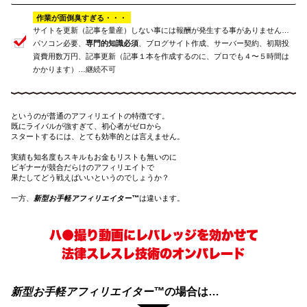
作業が面倒臭すぎる・・・
サイトを更新（記事を量産）しない事には報酬が発生する事がありません…
パソコン必要、
専門的知識必須
、ブログサイト作成、サーバー契約、初期投
資費用数万円、記事更新（記事１本を作成するのに、プロでも４〜５時間は
かかります）…継続不可
というのが普通のアフィリエイトの特徴です。
既にライバルが強すぎて、初心者がゼロから
スタートするには、とても効率的とは言えません。
実績も知名度もスキルもお金もリストも無いのに
ビギナーが競合だらけのアフィリエイトで
果たしてどう戦えばいいというのでしょうか？
一方、
新型お手軽アフィリエイター™
は違います。
ハ●撮り動画にレバレッジを効かせて
法律スレスレ技術のオンパレード
新型お手軽アフィリエイター™
の場合は…