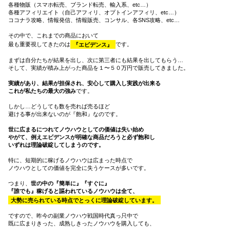
各種物販（スマホ転売、ブランド転売、輸入系、etc…）
各種アフィリエイト（自己アフィリ、オプトインアフィリ、etc…）
ココナラ攻略、情報発信、情報販売、コンサル、各SNS攻略、etc…
その中で、これまでの商品において
最も重要視してきたのは
『エビデンス』
です。
まずは自分たちが結果を出し、次に第三者にも結果を出してもらう…
そして、実績が積み上がった商品を１〜５０万円で販売してきました。
実績があり、結果が担保され、安心して購入し実践が出来る
これが私たちの最大の強み
です。
しかし…どうしても数を売れば売るほど
避ける事が出来ないのが『飽和』なのです。
世に広まるにつれてノウハウとしての価値は失い始め
やがて、例えエビデンスが明確な商品だろうと必ず飽和し
いずれは理論破綻してしまうのです。
特に、短期的に稼げるノウハウは広まった時点で
ノウハウとしての価値を完全に失うケースが多いです。
つまり、
世の中の『簡単に』『すぐに』
『誰でも』稼げると謳われているノウハウは全て、
大勢に売られている時点でとっくに理論破綻しています。
ですので、昨今の副業ノウハウ戦国時代真っ只中で
既に広まりきった、成熟しきったノウハウを購入しても、