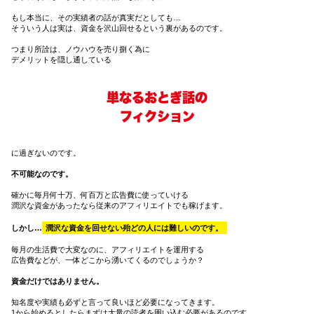
もし本当に、その実績者の話が真実だとしても…
そういう人は実は、資金を沢山回せるという裏があるのです。
つまり所詮は、ノウハウを売り捌く為に
デメリットを隠し通している
単なるおとぎ話の
フィクション
に過ぎないのです。
不可能なのです。
確かに毎月何十万、何百万と広告費に使っていける
潤沢な資金があったなら従来のアフィリエイトでも稼げます。
しかし…
潤沢な資金を回せない殆どの人には難しいのです。
毎月の生活費で大変なのに、アフィリエイトを運用する
広告費などが、一体どこから湧いてくるのでしょうか？
資金だけではありません。
知名度や実績も必ずと言って良いほど必要になってきます。
1から始めるとしたらまずは大量の読者を囲い込む必要があるのです。