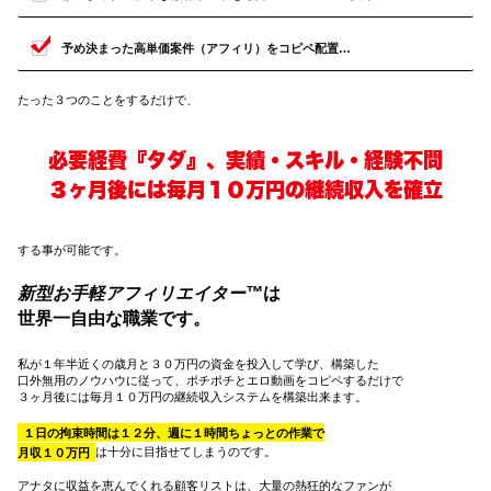
予め決まった高単価案件（アフィリ）をコピペ配置…
たった３つのことをするだけで、
必要経費『タダ』、実績・スキル・経験不問
３ヶ月後には毎月１０万円の継続収入を確立
する事が可能です。
新型お手軽アフィリエイター™
は
世界一自由な職業です。
私が１年半近くの歳月と３０万円の資金を投入して学び、構築した
口外無用のノウハウに従って、ポチポチとエロ動画をコピペするだけで
３ヶ月後には毎月
１０万円の継続収入システムを構築出来ます。
１日の拘束時間は１２分、週に１時間ちょっとの作業で
月収１０万円
は十分に目指せてしまうのです。
アナタに収益を恵んでくれる顧客リストは、大量の熱狂的なファンが