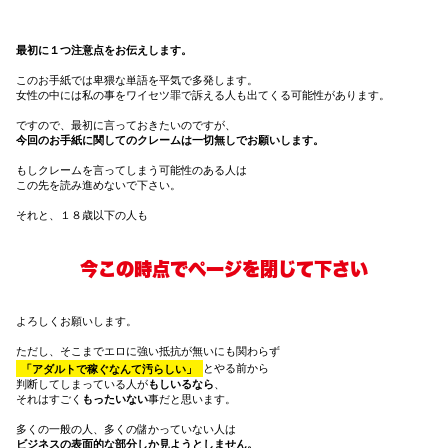
最初に１つ注意点をお伝えします。
このお手紙では卑猥な単語を平気で多発します。
女性の中には私の事をワイセツ罪で訴える人も出てくる可能性があります。
ですので、最初に言っておきたいのですが、
今回のお手紙に関してのクレームは一切無しでお願いします。
もしクレームを言ってしまう可能性のある人は
この先を読み進めないで下さい。
それと、１８歳以下の人も
今この時点でページを閉じて下さい
よろしくお願いします。
ただし、そこまでエロに強い抵抗が無いにも関わらず
「アダルトで稼ぐなんて汚らしい」
とやる前から
判断してしまっている人が
もしいるなら
、
それはすごく
もったいない
事だと思います。
多くの一般の人、多くの儲かっていない人は
ビジネスの表面的な部分しか見ようとしません。