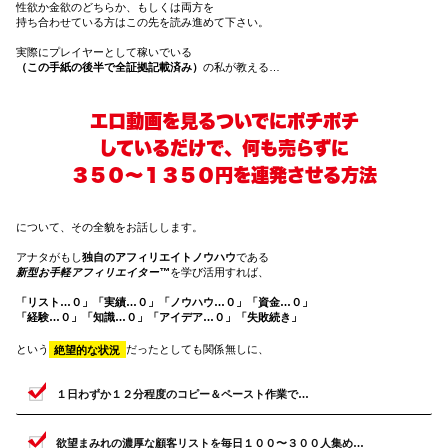
性欲か金欲のどちらか、もしくは両方を
持ち合わせている方はこの先を読み進めて下さい。
実際にプレイヤーとして稼いでいる
（この手紙の後半で全証拠記載済み）
の私が教える…
エロ動画を見るついでにポチポチ
しているだけで、何も売らずに
３５０〜１３５０円を連発させる方法
について、その全貌をお話しします。
アナタがもし
独自のアフィリエイトノウハウ
である
新型お手軽アフィリエイター™
を学び活用すれば、
「リスト…０」「実績…０」「ノウハウ…０」「資金…０」
「経験…０」「知識…０」「アイデア…０」「失敗続き」
という
絶望的な状況
だったとしても関係無しに、
１日わずか１２分程度のコピー＆ペースト作業で…
欲望まみれの濃厚な顧客リストを毎日１００〜３００人集め…