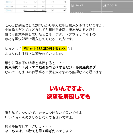
この方は副業として別の方から学んだ中国輸入をされていますが、
中国輸入だけではどうしても稼げる金額に限界があると感じ、
他にも副業を探していたところ、アダルトアフィリエイトの
教材を即決即断で購入してくださった方です。
結果として
初月から132,350円を収益化
され
あまりのお手軽さに驚かれていました。
確かに有在庫の物販と比較すると・・・
拘束時間１２分・エロ動画をコピペするだけ・必要経費タダ
なので、あまりのお手軽さに腰を抜かすのも無理ないと思います。
いいんですよ、
欲望を解放しても
誰も見ていないので、カッコつけないで良いですよ。
いい子ちゃんのフリをしなくても良いですよ。
欲望を解放して下さいよ・・・
ぶっちゃけ、１秒でも早く稼ぎたいでしょ？