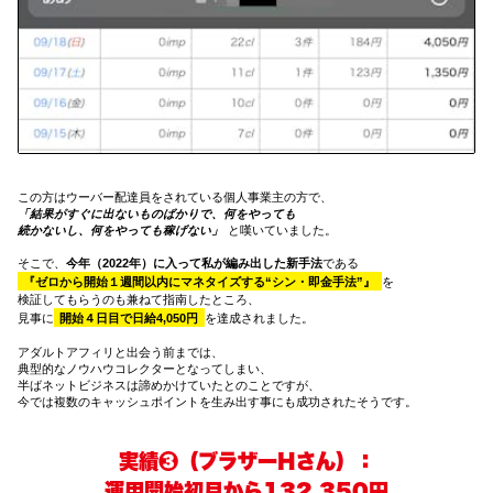
この方はウーバー配達員をされている個人事業主の方で、
「結果がすぐに出ないものばかりで、何をやっても
続かないし、何をやっても稼げない」
と嘆いていました。
そこで、
今年（2022年）に入って私が編み出した新手法
である
『ゼロから開始１週間以内にマネタイズする“シン・即金手法”』
を
検証してもらうのも兼ねて指南したところ、
見事に
開始４日目で日給4,050円
を達成されました。
アダルトアフィリと出会う前までは、
典型的なノウハウコレクターとなってしまい、
半ばネットビジネスは諦めかけていたとのことですが、
今では複数のキャッシュポイントを生み出す事にも成功されたそうです。
実績❸（ブラザーHさん）：
運用開始初月から132,350円