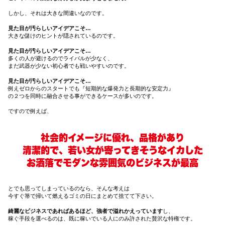
しかし、それは大きな間違いなのです。
見た目が汚らしいアイデアこそ…
大きな儲けのヒントが隠されているのです。
見た目が汚らしいアイデアこそ…
多くの人が避けるのでライバルが少なく、
まだ武器が少ない初心者でも戦いやすいのです。
見た目が汚らしいアイデアこそ…
例えゼロからのスタートでも『短期的な爆発力と長期的な安定力』
の２つを同時に融合させる事ができるケースが多いのです。
ですので例えば、
社会的イメージに優れ、品格があり
清潔的で、若い女が寄ってきそうなイカした
お洒落でモダンな雰囲気のビジネスが最高
とでも思ってしまっているのなら、そんな考えは
今すぐ箒で掃いて燃えるゴミの日にまとめて捨てて下さい。
綺麗なビジネスであればあるほど、強者で溢れかえっています
し、
稼ぐ手段を選べるのは、既に稼いでいる人にのみ許された贅沢な特権です。