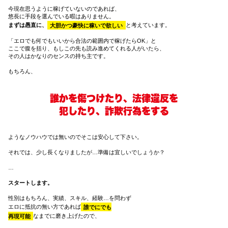
今現在思うように稼げていないのであれば、
悠長に手段を選んでいる暇はありません。
まずは愚直に、
大胆かつ豪快に稼いで欲しい
と考えています。
「エロでも何でもいいから合法の範囲内で稼げたらOK」と
ここで腹を括り、もしこの先も読み進めてくれる人がいたら、
その人はかなりのセンスの持ち主です。
もちろん、
誰かを傷つけたり、法律違反を
犯したり、詐欺行為をする
ようなノウハウでは無いのでそこは安心して下さい。
それでは、少し長くなりましたが…準備は宜しいでしょうか？
…
スタートします。
性別はもちろん、実績、スキル、経験…を問わず
エロに抵抗の無い方であれば
誰でにでも
再現可能
なまでに磨き上げたので、