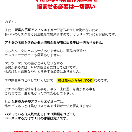
悩ませる必要は一切無い
のです。
また、
新型お手軽アフィリエイター™
はTwitterしか使わないため、
身バレのリスク無く完全匿名で出来ますので、サラリーマンにもお勧めです。
アナタの名前を含めた個人情報全般が表に出る事は一切ありません。
もちろん、クレームも一切ありませんし、商品の発送や
カスタマーサポートも必要ありません。
マンツーマンでの誰かとやり取りをする
必要があるのは、ASPの担当者に対してだけです。
他の誰とも面倒なやりとりをする必要はありません。
エロ動画をコピペしていくだけで、
後は放ったらかしでOK
なのです。
アナタの元に苦情が来る事も、ネット上に悪口を書かれる事も
これまでに一度も無かったので安心して下さい。
しかも
新型お手軽アフィリエイター™
は、
他のビジネスとは異なりスキルや技術が一切必要ありません。
バズっている（人気のある）エロ動画をコピーし
ペーストするだけで１日の作業は完了です。