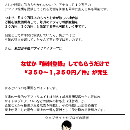
大した時間も労力もかからないので、アナタに月１０万円の
アフィリ報酬を提供してくれる万垢を何個も同時に抱える事も可能です。
つまり、月１０万以上のもっとお金が欲しい場合は
万垢を複数個所有して、毎月のアフィリ報酬金額を
２０万円…３０万円…と設定する事も可能という事です。
副業として片手間に実践していたら、気がつけば
本業の収入を超していたなんて事も夢では無いのです。
また、
新型お手軽アフィリエイター™
は、
なぜか『無料登録』してもらうだけで
『３５０〜１,３５０円／件』が発生
するというのも重要なポイントです。
従来の一般的なアフィリエイトは別名：成果報酬型広告とも呼ばれ
サイトやブログ、SNSなどの媒体の持ち主（運営者）が、
企業などから提供される広告を掲載し、その掲載した広告経由で
売上が発生した場合に売上の一部を報酬として受け取れる仕組みです。