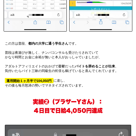
この方は普段、
都内の大学に通う学生さん
です。
普段は夜遊びが激しく、ナンパコンサルも受けたりされていて
かなり時間とお金に余裕が無いと本人がおっしゃていましたが、
アダルトアフィリエイトのおかげで憂鬱だった
バイトを辞めることが出来
、
気付いたらバイト三昧の同級生の何倍も稼げていると喜んでくれています。
運用開始１ヶ月半で104,050円
に達し、
その後も毎月怒涛の勢いでマネタイズされています。
実績❷（ブラザーYさん）：
４日目で日給4,050円達成