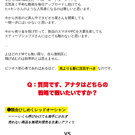
元気良く平和な動画を毎日アップロードし続けても、
ヒ○キンさんのような人気者になるのは難しいと思います。
今から渋谷のど真ん中でタピオカ屋さんを開業しても
一朝一夕にはいかないと思います。
今から有り金を投げ打って、新品のスマホやPCを大量生産しても
スティーブジョブズさんにはとても敵わないと思います。
…
よほどのドMでも無い限り、自ら激戦区に
飛び込むのは効率的とは思えません。
ビジネス初心者であればあるほど、
光よりも影に注目すべき
なのです。
Q：質問です、アナタはどちらの
戦略で戦いたいですか？
❶競合ひしめくレッドオーシャン
ーーー
いくら呼びかけても相手にされず
売れない商品を無理矢理売る古臭いアフィリ
VS