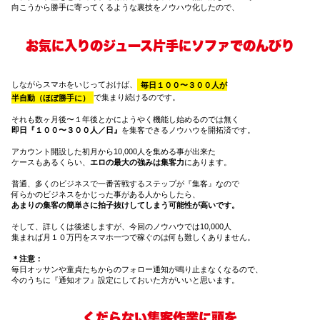
向こうから勝手に寄ってくるような裏技をノウハウ化したので、
お気に入りのジュース片手にソファでのんびり
しながら
スマホをいじっておけば、
毎日１００〜３００人が
半自動（ほぼ勝手に）
で集まり続けるのです。
それも数ヶ月後〜１年後とかにようやく機能し始めるのでは無く
即日『１００〜３００人／日』
を集客できるノウハウを開拓済です。
アカウント開設した初月から10,000人を集める事が出来た
ケースもあるくらい、
エロの最大の強みは集客力
にあります。
普通、多くのビジネスで一番苦戦するステップが『集客』なので
何らかのビジネスをかじった事がある人からしたら、
あまりの集客の簡単さに拍子抜けしてしまう可能性が高いです。
そして、詳しくは後述しますが、今回のノウハウでは10,000人
集まれば月１０万円をスマホ一つで稼ぐのは何も難しくありません。
＊注意：
毎日オッサンや童貞たちからのフォロー通知が鳴り止まなくなるので、
今のうちに『通知オフ』設定にしておいた方がいいと思います。
くだらない集客作業に頭を