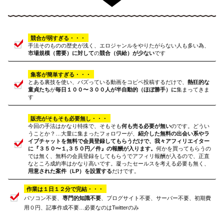
競合が弱すぎる・・・
手法そのものの歴史が浅く、エロジャンルをやりたがらない人も多い為、
市場規模（需要）に対して
の
競合（供給）が少ない
です
集客が簡単すぎる・・・
とある裏技を使い、バズっている動画をコピペ投稿するだけで、
熱狂的な
童貞たち
が
毎日１００〜３００人が半自動的（ほぼ勝手）に
集まってきま
す
販売がそもそも必要無し・・・
今回の手法はかなり特殊で、そもそも
何も売る必要が無い
のです。どうい
うことか？…大量に集まったフォロワーが、
紹介した無料の出会い系やラ
イブチャットを無料で会員登録してもらうだけで、我々アフィリエイター
に『３５０〜１,３５０円／件』の報酬が入ります。
何かを買ってもらうの
では無く、無料の会員登録をしてもらうでアフィリ報酬が入るので、正直
なところ成約率はかなり高いです。凝ったセールスを考える必要も無く、
用意された案件（LP）を設置する
だけです。
作業は１日１２分で完結・・・
パソコン不要、
専門的知識不要
、ブログサイト不要、サーバー不要、初期費
用０円、記事作成不要…必要なのはTwitterのみ