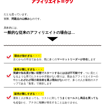
アフィリエイト＝クソ
だとも思っています。
実際、
問題点の山積み
なのです。
具体的には、
一般的な従来のアフィリエイトの場合は…
競合が強すぎる・・・
古くからの手法である分、既に多くの
マーケットリーダー
が存在
します
集客が難しすぎる・・・
実績や知名度が無い状態でスタートするにはほぼ不可能です
…つい見たく
なるような秀でたスキルや才能がない限りは、数あるアフィリエイターの
中から
わざわざ弱小発信者を選ぶ理由がない
ので、多くの人が最初のステ
ップである『集客』で挫折します
販売が難しすぎる・・・
運良く人が集まっても、リストに対して
うまくセールスし商品を買っても
らえない
と、アナタに報酬が発生することはありません