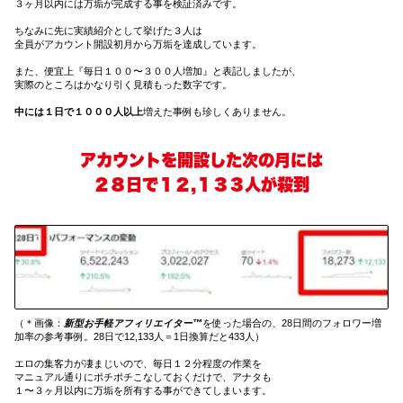
３ヶ月以内には万垢が完成する事を検証済みです。
ちなみに先に実績紹介として挙げた３人は
全員がアカウント開設初月から万垢を達成しています。
また、便宜上『毎日１００〜３００人増加』と表記しましたが、
実際のところはかなり引く見積もった数字です。
中には１日で１０００人以上
増えた事例も珍しくありません。
アカウントを開設した次の月には
２８日で１２,１３３人が殺到
（＊画像：
新型お手軽アフィリエイター™
を使った場合の、28日間のフォロワー増
加率の参考事例。28日で12,133人＝1日換算だと433人）
エロの集客力が凄まじいので、毎日１２分程度の作業を
マニュアル通りにポチポチこなしておくだけで、アナタも
１〜３ヶ月以内に万垢を所有する事ができてしまいます。