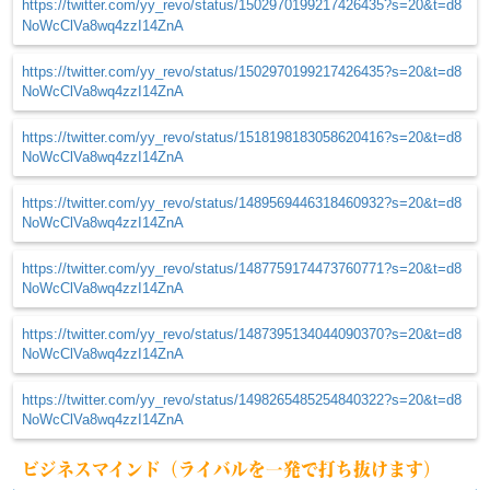
https://twitter.com/yy_revo/status/1502970199217426435?s=20&t=d8
NoWcClVa8wq4zzI14ZnA
https://twitter.com/yy_revo/status/1502970199217426435?s=20&t=d8
NoWcClVa8wq4zzI14ZnA
https://twitter.com/yy_revo/status/1518198183058620416?s=20&t=d8
NoWcClVa8wq4zzI14ZnA
https://twitter.com/yy_revo/status/1489569446318460932?s=20&t=d8
NoWcClVa8wq4zzI14ZnA
https://twitter.com/yy_revo/status/1487759174473760771?s=20&t=d8
NoWcClVa8wq4zzI14ZnA
https://twitter.com/yy_revo/status/1487395134044090370?s=20&t=d8
NoWcClVa8wq4zzI14ZnA
https://twitter.com/yy_revo/status/1498265485254840322?s=20&t=d8
NoWcClVa8wq4zzI14ZnA
ビジネスマインド（ライバルを一発で打ち抜けます）