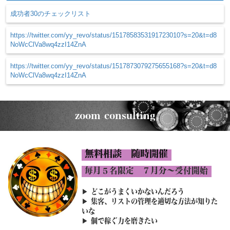
成功者30のチェックリスト
https://twitter.com/yy_revo/status/1517858353191723010?s=20&t=d8
NoWcClVa8wq4zzI14ZnA
https://twitter.com/yy_revo/status/1517873079275655168?s=20&t=d8
NoWcClVa8wq4zzI14ZnA
zoom consulting
無料相談 随時開催
毎月５名限定 ７月分〜受付開始
どこがうまくいかないんだろう
▶︎
▶︎ 集客、リストの管理を適切な方法が知りた
いな
▶︎ 個で稼ぐ力を磨きたい