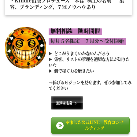
・Kindle出版プロデュース 本は”極上の名刺” 集
客、ブランディング、７冠ノウハウあり
無料相談 随時開催
毎月５名限定 ７月分〜受付開始
どこがうまくいかないんだろう
▶︎
▶︎ 集客、リストの管理を適切な方法が知りた
いな
▶︎ 個で稼ぐ力を磨きたい
→稼げるビジョンを見せます。ぜひ参加してみ
てください
無料相談
やました公式LINE 教育コンサ
ルティング