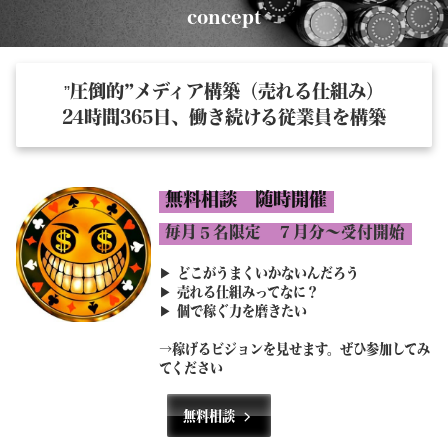
concept
圧倒的”メディア構築（売れる仕組み）
”
24時間365日、働き続ける従業員を構築
無料相談 随時開催
毎月５名限定 ７月分〜受付開始
どこがうまくいかないんだろう
▶︎
▶︎ 売れる仕組みってなに？
▶︎ 個で稼ぐ力を磨きたい
→稼げるビジョンを見せます。ぜひ参加してみ
てください
無料相談