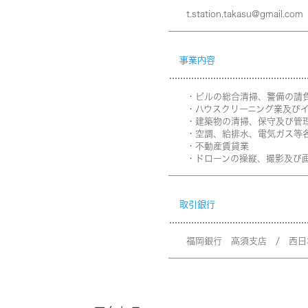
t.station.takasu@gmail.com
事業内容
・ビルの総合清掃、警備の請負
・ハウスクリーニング業及びイ
・建築物の清掃、保守及び管
・空調、給排水、電気ガス等各
・不動産賃貸業
・ドローンの操縦、撮影及び画
取引銀行
福岡銀行 高須支店 / 西日