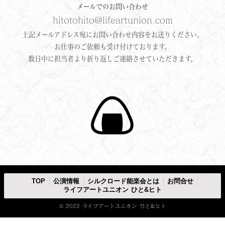
メールでのお問い合わせ
hitotohito@lifeartunion.com
上記メールアドレス宛にお問い合わせ内容をお送りください。
お仕事のご依頼も受け付けております。
数日中に担当者より折り返しご連絡させていただきます。
TOP
公演情報
シルクロード能楽会とは
お問合せ
ライフアートユニオン ひと&ヒト
© 2022 ライフアートユニオン ひと&ヒト