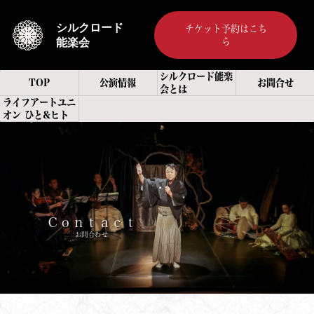
シルクロード
チケット予約はこち
ら
能楽会
シルクロード能楽
TOP
公演情報
お問合せ
会とは
ライフアートユニ
オン ひと&ヒト
Ｃｏｎｔａｃｔ
お問合わせ