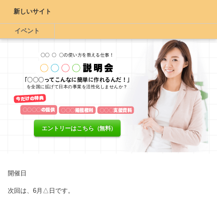
新しいサイト
イベント
○○
○
○の使い方を教える仕事！
○
○
○
○
説明会
「○○○ってこんなに簡単に作れるんだ！」
を全国に拡げて日本の事業を活性化しませんか？
今だけの特典
○○○○の提供
○○○掲載権利
○○○支援資料
エントリーはこちら（無料）
開催日
次回は、6月△日です。