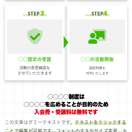
３
4
STEP
STEP
○○認定の受諾
○○の活動開始
活動の意思確認を
認定特典を
させていただきます
付与いたします
○○○○制度は
○○○○を広めることが目的のため
入会費・受講料は無料です
この文章はダミーテキストです。
テキストをクリックする
ことで編集が可能です。フォントの太さやサイズ変更、カ