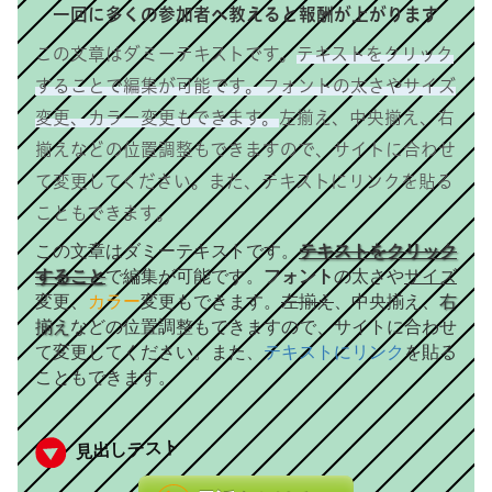
一回に多くの参加者へ教えると報酬が上がります
この文章はダミーテキストです。
テキストをクリック
することで編集が可能です。フォントの太さやサイズ
変更、カラー変更もできます。
左揃え、中央揃え、右
揃えなどの位置調整もできますので、サイトに合わせ
て変更してください。また、テキストにリンクを貼る
こともできます。
この文章はダミーテキストです。
テキストをクリック
すること
で編集が可能です。
フォント
の太さや
サイズ
変更、
カラー
変更もできます。
左揃え
、中央揃え、
右
揃え
などの位置調整もできますので、サイトに合わせ
て変更してください。また、
テキストにリンク
を貼る
こともできます。
見出しテスト