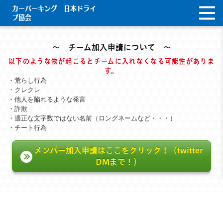
カーパーキング 日本ドライ
ブ協会
～ チーム加入申請について ～
以下のような物が起こるとチームに入れなくなる可能性がありま
す。
・荒らし行為
・クレクレ
・他人を陥れるような発言
・詐欺
・適正な文字数ではない名前（ロングネームなど・・・）
・チート行為
メンバー加入申請はここをクリック！（twitter
DMまで！）