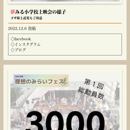
夢
みる小学校上映会の様子
ゴザ席と託児もご用意
2022.12.6 投稿
◇
facebook
◇
インスタグラム
◇
ブログ