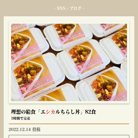
- SNS・ブログ -
理想の給食「エ
シカ
ルちらし丼」82食
1時間で完売
2022.12.14 投稿