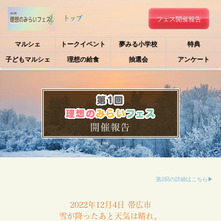
トップ
フェス開催報告
マルシェ
トークイベント
夢みる小学校
特典
子どもマルシェ
理想の給食
抽選会
アンケート
第1回
理想の
みらい
フェス
開催報告
第2回の詳細はこちら▶
2022年12月4日 帯広市
雪が降ったあと天気は晴れ。