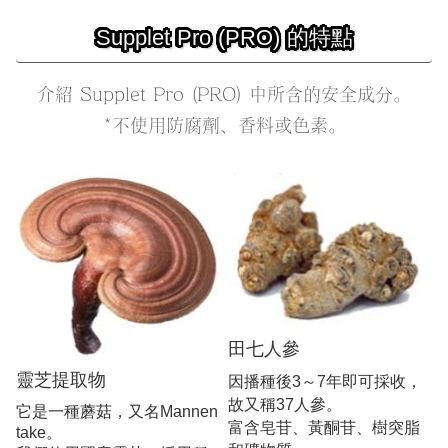
Supplet Pro (PRO) 的特點
介紹 Supplet Pro (PRO) 中所含的安全成分。
*不使用防腐劑、香料或色素。
田七人參
靈芝提取物
因播種後3～7年即可採收，
故又稱37人參。
它是一種蘑菇，又名Mannen
富含皂苷、黃酮苷、樹突脂
take。