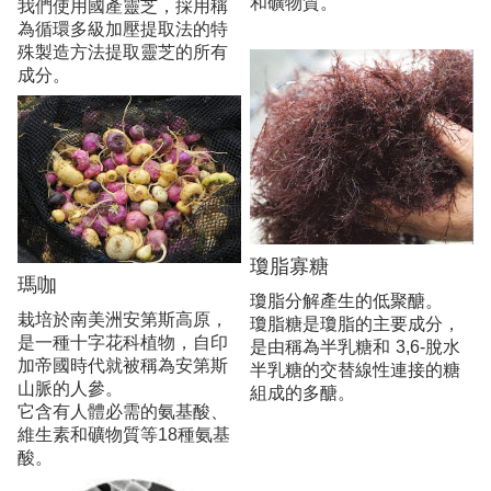
和礦物質。
我們使用國產靈芝，採用稱
為循環多級加壓提取法的特
殊製造方法提取靈芝的所有
成分。
瓊脂寡糖
瑪咖
瓊脂分解產生的低聚醣。
栽培於南美洲安第斯高原，
瓊脂糖是瓊脂的主要成分，
是一種十字花科植物，自印
是由稱為半乳糖和 3,6-脫水
加帝國時代就被稱為安第斯
半乳糖的交替線性連接的糖
山脈的人參。
組成的多醣。
它含有人體必需的氨基酸、
維生素和礦物質等18種氨基
酸。