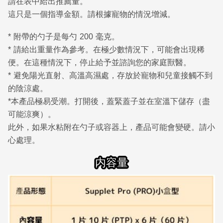
請在表中給出推薦量。
這只是一個指導金額。請根據寵物的情況增減。
* 附帶的勺子是每勺 200 毫克。
* 請給出重量作為​​參考。在極少數情況下，可能會出現稀
便。在這種情況下，停止給予並諮詢您的家庭獸醫。
* 避免陽光直射、高溫高濕處，存放於寵物和兒童接觸不到
的陰涼處。
*本產品極易受潮。打開後，蓋緊蓋子並在室溫下儲存（盡
可能涼爽）。
此外，如果水粘附在勺子或容器上，產品可能會變硬。請小
心處理。
内容量