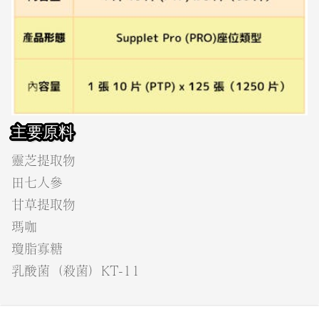
主要原料
靈芝提取物
田七人參
甘草提取物
瑪咖
瓊脂寡糖
乳酸菌（殺菌）KT-11