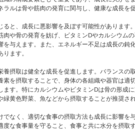
ネラルは骨や筋肉の発育に関与し、健康な成長を
じると、成長に悪影響を及ぼす可能性があります
筋肉や骨の発育を妨げ、ビタミンDやカルシウムの
響を与えます。また、エネルギー不足は成長の鈍
あります。
栄養摂取は健全な成長を促進します。バランスの
養素を摂取することで、身体の各組織や器官は適
します。特にカルシウムやビタミンDは骨の形成に
や緑黄色野菜、魚などから摂取することが推奨さ
けでなく、適切な食事の摂取方法も成長に影響を
適度な食事量を守ること、食事と共に水分を摂取