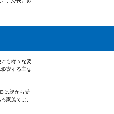
次に、身長に影
他にも様々な要
に影響する主な
身長は親から受
ある家族では、