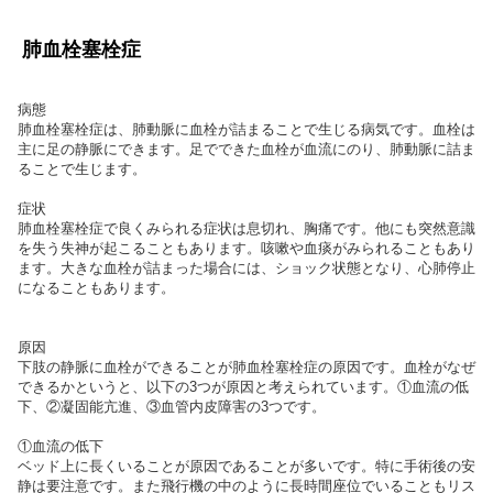
肺血栓塞栓症
病態
肺血栓塞栓症は、肺動脈に血栓が詰まることで生じる病気です。血栓は
主に足の静脈にできます。足でできた血栓が血流にのり、肺動脈に詰ま
ることで生じます。
症状
肺血栓塞栓症で良くみられる症状は息切れ、胸痛です。他にも突然意識
を失う失神が起こることもあります。咳嗽や血痰がみられることもあり
ます。大きな血栓が詰まった場合には、ショック状態となり、心肺停止
になることもあります。
原因
下肢の静脈に血栓ができることが肺血栓塞栓症の原因です。血栓がなぜ
できるかというと、以下の3つが原因と考えられています。①血流の低
下、②凝固能亢進、③血管内皮障害の3つです。
①血流の低下
ベッド上に長くいることが原因であることが多いです。特に手術後の安
静は要注意です。また飛行機の中のように長時間座位でいることもリス