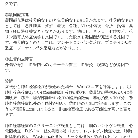
クです。
②凝固能亢進
凝固能亢進は後天的なものと先天的なものに分かれます。後天的なもの
としては、悪性腫瘍、妊娠・産後、各種手術や外傷後、骨折、熱傷、薬
物（経口避妊薬など）などがあります。他にも、ネフローゼ症候群、抗
リン脂質抗体症候群も原因です。また脱水も凝固能が亢進する原因で
す。先天的なものとしては、アンチトロンビン欠乏症、プロテインC欠
乏症、プロテインS欠乏症などがあります。
③血管内皮障害
外傷や骨折、血管内へのカテーテル留置、血管炎、喫煙などが原因で
す。
診断
症状から肺血栓塞栓症が疑われた場合、Wellsスコアを計算します。①
肺血栓塞栓症あるいは深部静脈血栓症の既往、②最近の手術あるいは長
期臥床、③癌、④深部静脈血栓症の臨床的徴候、⑤心拍数＞100/分、⑥
肺血栓塞栓症以外の可能性が低い、⑦血痰の7項目で評価します。この
うち2項目以上当てはまると、肺血栓塞栓症である可能性が高いと言え
ます。
肺血栓塞栓症のスクリーニング検査としては、胸のレントゲン検査、心
電図検査、Dダイマー値の測定があります。レントゲン検査では、肺動
脈陰影の拡大、Westermark徴候、ナックル徴候がみられることもあり