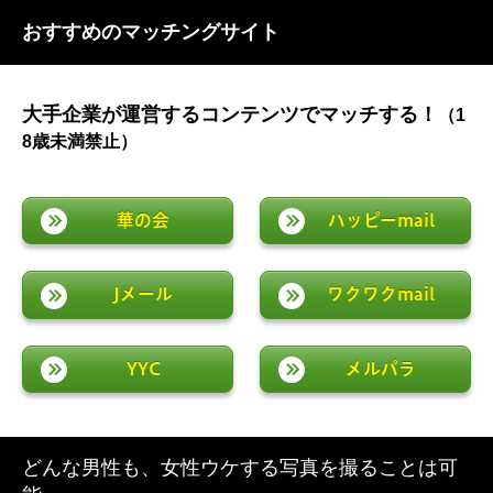
おすすめのマッチングサイト
大手企業が運営するコンテンツでマッチする！
（1
8歳未満禁止）
華の会
ハッピーmail
Jメール
ワクワクmail
YYC
メルパラ
どんな男性も、女性ウケする写真を撮ることは可