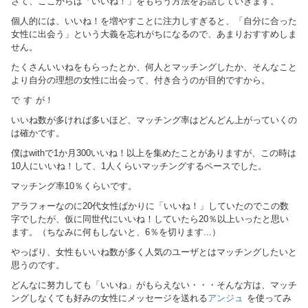
さて、ここからは「いいね！」をもらう方法をお話していきます。
個人的には、いいね！を増やすことに注力しすぎると、「自分に合った
女性に出会う」という大義を忘れがちになるので、あまりおすすめしま
せん。
たくさんいいねをもらったとか、何人とマッチングしたか、そんなこと
より自分の理想の女性に出会って、付き合うのが目的ですから。
で す が！
いいね数が多ければ多いほど、マッチング率はどんどん上がっていくの
は確かです。
僕はwithで1か月300いいね！以上を集めたことがありますが、この時は
10人にいいね！して、1人くらいマッチングするペースでした。
マッチング率10％くらいです。
アラフォーなのに20代女性ばかりに「いいね！」していたのでこの数
字でしたが、仮に同世代にいいね！していたら20％以上いったと思い
ます。（ちなみに何もしないと、6％を切ります...）
やっぱり、女性もいいね数が多く人気のユーザとはマッチングしたいと
思うのです。
どんなに努力しても「いいね」がもらえない・・・そんな方は、マッチ
ングしなくても好みの女性にメッセージを送れる
アンジュ
を使ってみ