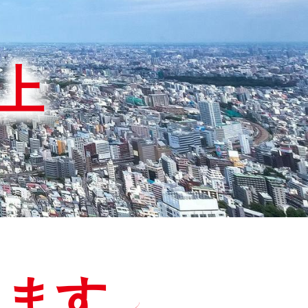
上
てます