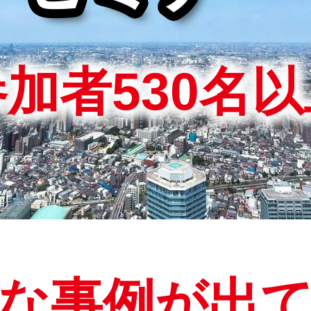
加者530名以
な事例が出