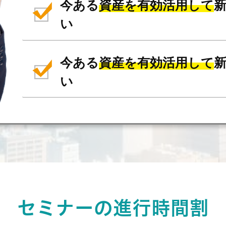
今ある
資産を有効活用して
い
今ある
資産を有効活用して
い
セミナーの
進行時間割