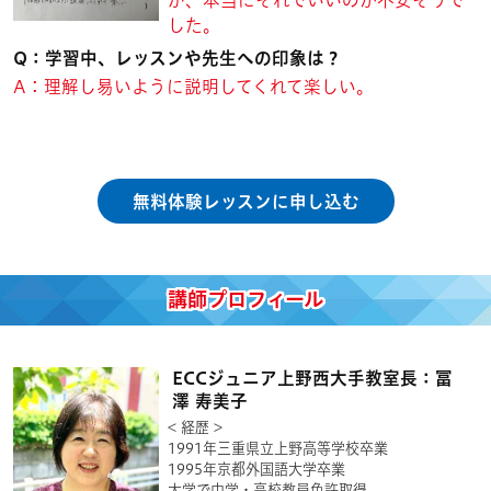
が、本当にそれでいいのか不安そうで
した。
Q：学習中、レッスンや先生への印象は？
A：理解し易いように説明してくれて楽しい。
無料体験レッスンに申し込む
講師プロフィール
ECCジュニア上野西大手教室長：冨
澤 寿美子
< 経歴 >
1991年三重県立上野高等学校卒業
1995年京都外国語大学卒業
大学で中学・高校教員免許取得