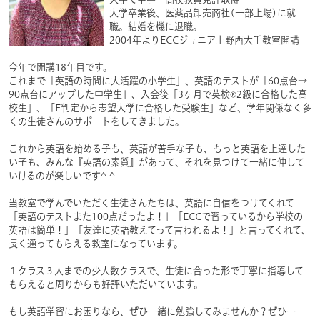
大学卒業後、医薬品卸売商社(一部上場)に就
職。結婚を機に退職。
2004年よりECCジュニア上野西大手教室開講
今年で開講18年目です。
これまで「英語の時間に大活躍の小学生」、英語のテストが「60点台→
90点台にアップした中学生」、入会後「3ヶ月で英検®2級に合格した高
校生」、「E判定から志望大学に合格した受験生」など、学年関係なく多
くの生徒さんのサポートをしてきました。
これから英語を始める子も、英語が苦手な子も、もっと英語を上達した
い子も、みんな『英語の素質』があって、それを見つけて一緒に伸して
いけるのが楽しいです^ ^
当教室で学んでいただく生徒さんたちは、英語に自信をつけてくれて
「英語のテストまた100点だったよ！」「ECCで習っているから学校の
英語は簡単！」「友達に英語教えてって言われるよ！」と言ってくれて、
長く通ってもらえる教室になっています。
１クラス３人までの少人数クラスで、生徒に合った形で丁寧に指導して
もらえると周りからも好評いただいています。
もし英語学習にお困りなら、ぜひ一緒に勉強してみませんか？ぜひ一