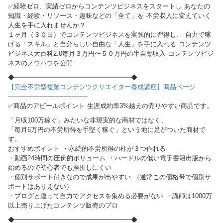
✅経験ゼロ、実績ゼロからコンテンツビジネスをスタートし あなたの
知識・経験・リソース・趣味などの「全て」を 不労収入に変えていく
人生を手に入れませんか？
１ヶ月（３０日）でコンテンツビジネスを実践的に習得し、 自力で稼
げる「スキル」と自分らしい自由な「人生」を手に入れる コンテンツ
ビジネス大百科2.0毎月３万円〜５０万円の半自動収入 コンテンツビジ
ネスのノウハウを公開
◆━━━━━━━━━━━━━━━━━━◆
【完全不労型複業コンテンツクリエイター養成講座】商品ページ
----------------------------------------
✅商品のアピールポイント 生涯成約率3%越えの売りやすい商品です。
「月収100万稼ぐ」みたいな非現実的な商材ではなく、
「毎月6万円の不労所得を手堅く稼ぐ」という地に足がついた商材で
す。
おすすめポイント ・永続的不労所得の柱が３つ作れる
・動画24時間の圧倒的ボリューム ・ハードルの低い電子書籍出版から
始めるので初心者でも挫折しにくい
・個別サポート付きなので成果が出やすい （通常この価格帯で個別サ
ポートはありえない）
・ブログと違って自力でアクセスを集める必要がない ・講師は1000万
以上売り上げたコンテンツ販売のプロ
◆━━━━━━━━━━━━━━━━━━◆