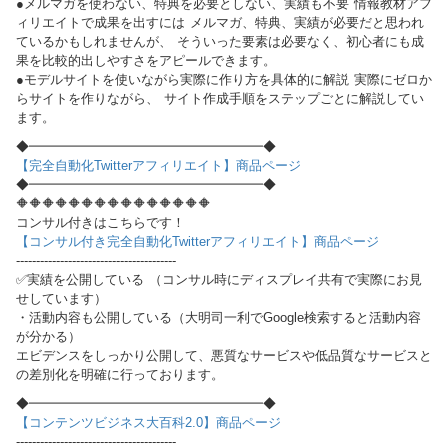
●メルマガを使わない、特典を必要としない、実績も不要 情報教材アフ
ィリエイトで成果を出すには メルマガ、特典、実績が必要だと思われ
ているかもしれませんが、 そういった要素は必要なく、初心者にも成
果を比較的出しやすさをアピールできます。
●モデルサイトを使いながら実際に作り方を具体的に解説 実際にゼロか
らサイトを作りながら、 サイト作成手順をステップごとに解説してい
ます。
◆━━━━━━━━━━━━━━━━━━◆
【完全自動化Twitterアフィリエイト】商品ページ
◆━━━━━━━━━━━━━━━━━━◆
🔶🔶🔶🔶🔶🔶🔶🔶🔶🔶🔶🔶🔶🔶🔶
コンサル付きはこちらです！
【コンサル付き完全自動化Twitterアフィリエイト】商品ページ
----------------------------------------
✅実績を公開している （コンサル時にディスプレイ共有で実際にお見
せしています）
・活動内容も公開している（大明司一利でGoogle検索すると活動内容
が分かる）
エビデンスをしっかり公開して、悪質なサービスや低品質なサービスと
の差別化を明確に行っております。
◆━━━━━━━━━━━━━━━━━━◆
【コンテンツビジネス大百科2.0】商品ページ
----------------------------------------