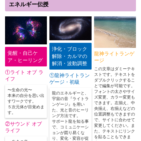
エネルギー伝授
浄化・ブロック
覚醒・自己ケ
龍神ライトランゲ
解除・カルマの
ア・ヒーリング
ージ
解消・波動調整
この文章はダミーテキ
①ライト オブ ラ
ストです。テキストを
①
龍神ライトラン
イフ
ダブルクリックするこ
ゲージ・初級
とで編集が可能です。
〜生命の光〜
フォントの太さやサイ
龍のエネルギーと、
本来の自分を思い出
ズ変更、カラー変更も
宇宙の音『ライトラ
すワークです。
できます。左揃え、中
ンゲージ』を用い
５次元体が目覚めま
央揃え、右揃えなどの
た、光と音のヒーリ
す。
位置調整もできますの
ング方法です。
で、サイトに合わせて
サポート龍を知る事
②サウンド オブ
変更してください。ま
で、コミュニケーシ
ライフ
た、テキストにリンク
ョンが図り易くな
を貼ることもできま
り、変化・変容が促