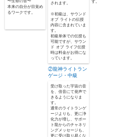
〜生命の音〜
す。
されます。
本来の自分が目覚め
るワークです。
※初級は、サウンド
オブ ライトの伝授
内容に含まれていま
す。
初級単体での伝授も
可能ですが、サウン
ド オブ ライフ伝授
時は料金がお得にな
っています。
②龍神ライトラン
ゲージ・中級
受け取った宇宙の音
を、倍音にて発声で
きるようになりま
す。
通常のライトランゲ
ージよりも、更に浄
化力が増し、サポー
ト龍からのチャネリ
ングメッセージも、
更に受け取り易くな