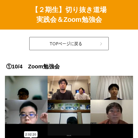
【２期生】切り抜き道場
実践会＆Zoom勉強会
TOPページに戻る
①10/4 Zoom勉強会