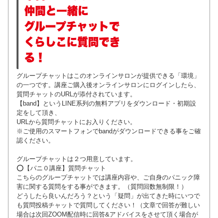
仲間と一緒に
グループチャットで
くらしこに質問でき
る！
グループチャットは
このオンラインサロンが提供できる「環境」
の一つです。
講座ご購入後オンラインサロンにログインしたら、
質問チャットのURLが添付されています。
【band】というLINE系列の無料アプリをダウンロード・初期設
定をして頂き、
URLから質問チャットにお入りください。
※ご使用のスマートフォンで
bandがダウンロードできる事をご確
認ください。
グループチャットは２つ用意しています。
⭕️
【パニ０講座】
質問チャット
こちらのグループチャットでは講座内容や、ご自身のパニック障
害に関する質問をする事ができます。（質問回数無制限！）
どうしたら良いんだろう？
という「疑問」が出てきた時にいつで
も質問投稿チャットで質問してください！（文章で回答が難しい
場合は次回ZOOM配信時に回答&アドバイスをさせて頂く場合が