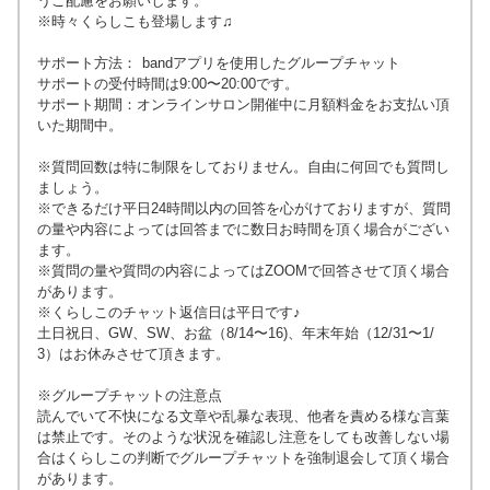
うご配慮をお願いします。
※時々くらしこも登場します♫
サポート方法： bandアプリを使用したグループチャット
サポートの受付時間
は9:00〜20:00です。
サポート期間：オンラインサロン開催中に月額料金をお支払い頂
いた期間中。
※質問回数は特に制限をしておりません。自由に何回でも質問し
ましょう。
※できるだけ平日24時間以内の回答を心がけておりますが、質問
の量や内容によっては回答までに数日お時間を頂く場合がござい
ます。
※質問の量や質問の内容によってはZOOMで回答させて頂く場合
があります。
※
くらしこのチャット返信日は平日です♪
土日祝日、GW、SW、お盆（8/14〜16)、年末年始（12/31〜1/
3）はお休みさせて頂きます。
※グループチャットの注意点
読んでいて不快になる文章や乱暴な表現、他者を責める様な言葉
は禁止です。そのような状況を確認し注意をしても改善しない場
合はくらしこの判断でグループチャットを強制退会して頂く場合
があります。