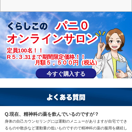
パニ０
くらしこの
オンラインサロン
定員100名！！
R５.３.31まで期間限定価格！！
月額５，５００
円（税込
）
今すぐ購入する
よくある質問
Q.現在、精神科の薬を飲んでいるのですが？
身体の自己カウンセリングには運動のメニューがありますが自宅ででき
るものや散歩など運動量の低いものですので精神科の薬の服用を継続し