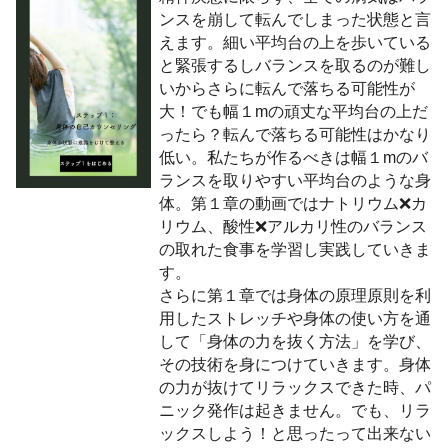
ンスを崩して転んでしまった状態と言
えます。
細い平均台の上を歩いている
と緊張するしバランスを取るのが難し
いからさらに転んで落ちる可能性が
大！でも幅１mの頑丈な平均台の上だ
ったら？転んで落ちる可能性はかなり
低い。私たちが作るべきは幅１mのバ
ランスを取りやすい平均台のような身
体。
第１章の動画ではナトリウム❌カ
リウム、酸性❌アルカリ性のバランス
の取れた食事を学習し実践していきま
す。
さらに第１章では身体の原理原則を利
用したストレッチや身体の使い方を通
して「身体の力を抜く方法」を学び、
その技術を身につけていきます。身体
の力が抜けてリラックスできた時、パ
ニック発作は起きません。でも、リラ
ックスしよう！と思ったって出来ない