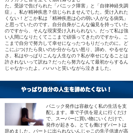
た。受診で告げられた「パニック障害」と「自律神経失調
症」。私が精神疾患？信じられませんでした。受け入れた
くない！どこか私は「精神疾患は心の弱い人がなる病気」
と思っていたのです。自分自身がこんな偏見を持っていた
のですから、そんな現実受け入れられない。だって私は強
い人間になりたくてここまで頑張ってきたのですから。こ
こまで自分で努力して幸せになったつもりだったのに。ど
こにぶつけたら良いのか分からない怒り、諦め、やるせな
さ。私はやっぱりこんな人生なの？私が幸せになることは
許されないって訳ね？だったら努力なんて最初からするん
じゃなかったよ。ハハハと笑いながら泣きました。
やっぱり自分の人生を諦めたくない！
パニック発作は容赦なく私の生活を支
配します。車で子供を迎えに行くだけ
で、スーパーに買い物にいくだけで、
発作が起きる。とても働けずパートは
辞めました。パートに出られないんじゃこの先子供達が高