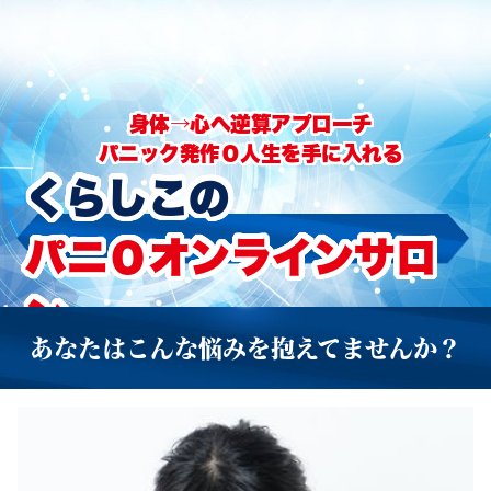
身体→心へ逆算アプローチ
パニック発作０人生を手に入れる
くらしこの
パニ０オンラインサロ
ン
あなたはこんな悩みを抱えてませんか？