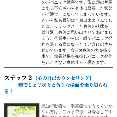
のがパニック障害です。常に頭の片隅
にある不安感から身体は緊張した状態
が「通常」になってしまっています。
だから私も最初は全然出来ませんでし
たよ。リラックスした身体の状態を、
繰り返し身体に思い出させてあげまし
ょう。卒業生からは一瞬でパニック発
作を逃せる様になった！と喜びの声を
頂いています。食事❌身体の力を抜く
事で、相乗効果を発揮しパニック発作
を起こさない身体作りへ導きます。
ステップ２
【心の自己カウンセリング】
嘘でしょ？次々と苦手な場面を乗り越られ
る！
認知行動療法・曝露療法でうまくいか
ない方は、これまで毎回麻酔なしで手