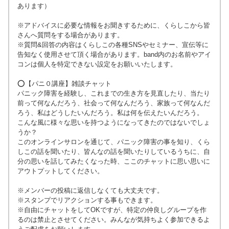
あります）
※アドバイスに必要な情報をお聞きするために、くらしこから皆
さんへ質問をする場合があります。
※質問&回答の内容はくらしこの各種SNSやセミナー、宣伝等に
告知なく使用させて頂く場合があります。band内のお名前やアイ
コンは個人を特定できない設定をお願いいたします。
⭕️【パニ０講座】雑談チャット
パニック障害を経験し、これまでの生き方を見直したり、当たり
前って何なんだろう、社会って何なんだろう、家族って何なんだ
ろう、私はどうしたいんだろう。私は何を伝えたいんだろう。
こんな風に様々な思いを持つようになってきたのではないでしょ
うか？
このオンラインサロンを通じて、パニック障害の事を知り、くら
しこの話を聞いたり、皆んなの話を聞いたりしているうちに、自
分の思いを話してみたくなった時、ここのチャットに思い思いに
アウトプットしてください。
※メンバーの投稿に返信しなくても大丈夫です。
※スタンプでリアクションする事もできます。
※自由にチャットをしてOKですが、特定の仲良しグループを作
るのは禁止とさせてください。みんなが気持ちよく参加できるよ