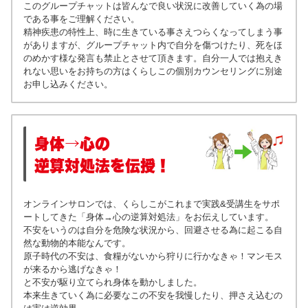
このグループチャットは皆んなで良い状況に改善していく為の場
である事をご理解ください。
精神疾患の特性上、時に生きている事さえつらくなってしまう事
がありますが、グループチャット内で自分を傷つけたり、死をほ
のめかす様な発言も禁止とさせて頂きます。自分一人では抱えき
れない思いをお持ちの方はくらしこの個別カウンセリングに別途
お申し込みください。
身体→心の
逆算対処法を伝授！
オンラインサロンでは、くらしこがこれまで実践&受講生をサポ
ートしてきた「身体→心の逆算対処法」をお伝えしています。
不安をいうのは自分を危険な状況から、回避させる為に起こる自
然な動物的本能なんです。
原子時代の不安は、食糧がないから狩りに行かなきゃ！マンモス
が来るから逃げなきゃ！
と不安が駆り立てられ身体を動かしました。
本来生きていく為に必要なこの不安を我慢したり、押さえ込むの