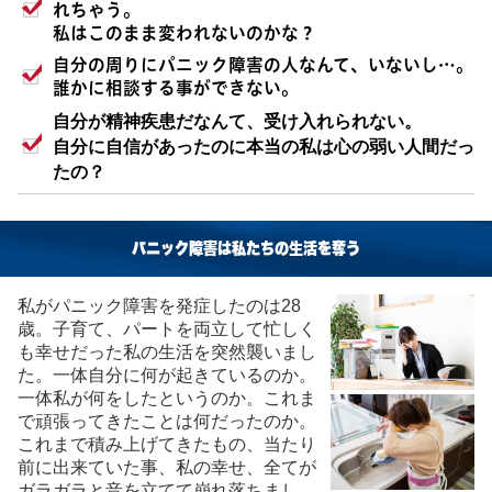
れちゃう。
私はこのまま変われないのかな？
自分の周りにパニック障害の人なんて、いないし…。
誰かに相談する事ができない。
自分が精神疾患だなんて、受け入れられない。
自分に自信があったのに本当の私は心の弱い人間だっ
たの？
パニック障害は私たちの生活を奪う
私がパニック障害を発症したのは28
歳。子育て、パートを両立して忙しく
も幸せだった私の生活を突然襲いまし
た。一体自分に何が起きているのか。
一体私が何をしたというのか。これま
で頑張ってきたことは何だったのか。
これまで積み上げてきたもの、当たり
前に出来ていた事、私の幸せ、全てが
ガラガラと音を立てて崩れ落ちまし