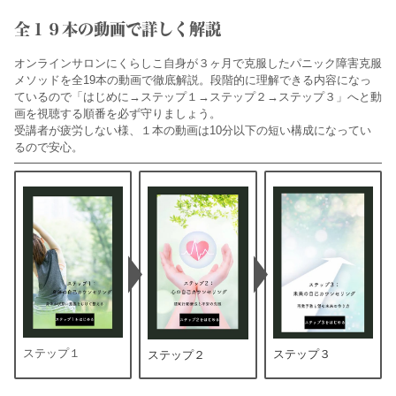
全１９本の動画で詳しく解説
オンラインサロンにくらしこ自身が３ヶ月で克服したパニック障害克服
メソッドを全19本の動画で徹底解説。段階的に理解できる内容になっ
ているので「はじめに→ステップ１→ステップ２→ステップ３」へと動
画を視聴する順番を必ず守りましょう。
受講者が疲労しない様、１本の動画は10分以下の短い構成になってい
るので安心。
ステップ１
ステップ３
ステップ２