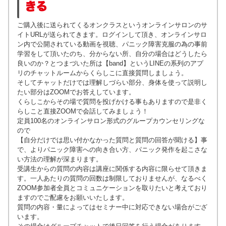
きる
ご購入後に送られてくるオンクラスというオンラインサロンのサ
イトURLが送られてきます。ログインして頂き、オンラインサロ
ン内で公開されている動画を視聴、パニック障害克服の為の事前
学習をして頂いたのち、分からない所、自分の場合はどうしたら
良いのか？とつまづいた所は【band】というLINEの系列のアプ
リのチャットルームからくらしこに直接質問しましょう。
そしてチャットだけでは理解しづらい部分、身体を使って説明し
たい部分はZOOMでお答えしています。
くらしこからその場で質問を投げかける事もありますので是非
く
らしこと直接ZOOMで会話してみましょう！
定員100名のオンラインサロン形式のグループカウンセリングな
ので
【自分だけでは思い付かなかった質問と質問の回答が聞ける】事
で、よりパニック障害への向き合い方、パニック発作を起こさな
い方法の理解が深まります。
受講生からの質問の内容は講座に関係する内容に限らせて頂きま
す。一人あたりの質問の回数は制限しておりませんが、なるべく
ZOOM参加者全員とコミュニケーションを取りたいと考えており
ますのでご配慮をお願いいたします。
質問の内容・量によってはセミナー中に対応できない場合がござ
います。