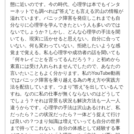
態に近いのです。今の時代、心理学は本でもインタ
ーネットでも調べれば”答え”とも言える沢山の情報が
溢れています。パニック障害を発症しこれまでも自
分なりに心理学を学んできたという人も多いのでは
ないでしょうか？しかし、どんな心理学の手法を聞
いても、現実に活かせると思えない。自分に合って
いない。何も変わっていない。拒絶したいような感
覚まで覚える。私も心理学や成功者の話を聞いても
「何キレイごとを言ってるんだろう？」と初めから
素直には受け入れられませんでしたので、あなたの
言いたいこともよく分かります。私のYouTube動画
ではパニック障害を乗り越える為の考え方や実践方
法を配信しています。つまり”答え”を出しているんで
すね。なのに私の仕事が無くならないのはどうして
でしょう？それは背景も状況も解決方法も一人一人
違うからです。心理学の手法は沢山あるけれど、私
だったら？この状況だったら？一体どう捉えて行け
ば良いの？つまり知識は増えていっても自分の世界
まで持ってこれない。自分の体感として経験する事