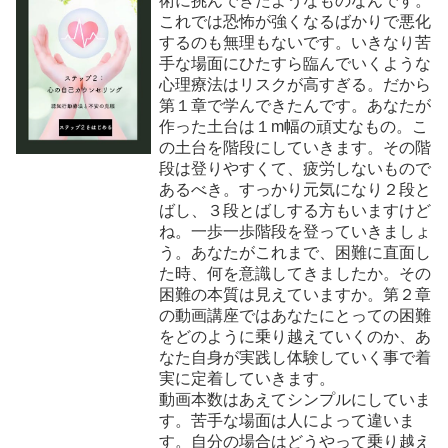
術に挑んできたようなものなんです。
これでは恐怖が強くなるばかりで悪化
するのも無理もないです。いきなり苦
手な場面にひたすら臨んでいくような
心理療法はリスクが高すぎる。だから
第１章で学んできたんです。あなたが
作った土台は１m幅の頑丈なもの。こ
の土台を階段にしていきます。その階
段は登りやすくて、疲労しないもので
あるべき。すっかり元気になり２段と
ばし、３段とばしする方もいますけど
ね。一歩一歩階段を登っていきましょ
う。あなたがこれまで、困難に直面し
た時、何を意識してきましたか。その
困難の本質は見えていますか。第２章
の動画講座ではあなたにとっての困難
をどのように乗り越えていくのか、あ
なた自身が実践し体験していく事で着
実に定着していきます。
動画本数はあえてシンプルにしていま
す。苦手な場面は人によって違いま
す。自分の場合はどうやって乗り越え