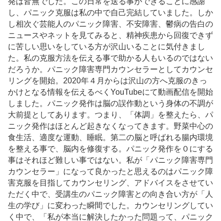
発は皆無でした。この日常を送る事ができることに感謝
し、パニック克服は私の中で自己完結していました。しか
し相次ぐ芸能人のパニック障害、不安障害、鬱病の告白の
ニュースやネットを見てみると、精神疾患から回復できず
に苦しい思いをしている方が沢山いることに気付きまし
た。私の克服方法を伝える事で助かる人もいるのではない
だろうか。パニック障害専門カウンセラーとしてカウンセ
リングを開始。2020年４月からは沢山の方へ克服のきっ
かけとなる情報を伝えるべくYouTubeにて動画配信を開始
しました。パニック発作は脳の誤作動という身体の不調が
大前提としてあります。つまり、「体調」を整えたら、パ
ニック発作はほとんど起きなくなってきます。野菜中心の
食生活、適度な運動、睡眠。第二の脳と呼ばれる腸内環境
を整える事で、脳内を修復する。パニック発作を０にする
事はそれほど難しい事ではない。私が「パニック障害専門
カウンセラー」になって良かったと思えるのはパニック障
害克服を目指してカウンセリング、アドバイスをさせてい
ただく中で、受講生のパニック障害との向き合い方が「人
生の学び」に変わった瞬間でした。カウンセリングしてい
く中で、「私が本当に解決したかった問題って、パニック