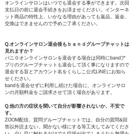
オンラインサロンはいつでも退会する事ができます。次回
支払日の前に退会手続きをお済ませください。インターネ
ット商品の特性上、いかなる理由があっても返品、返金、
交換はできませんので予めご了承ください。
Q.オンラインサロン退会後もｂａｎｄグループチャットは
見れますか？
パニ０オンラインサロンを退会する場合は同時にbandア
プリのグループチャットも退会して頂く事になりますので
退会する旨とアカウント名をくらしこ公式LINEにお知ら
せください。
bandを退会せずに利用し続けた場合に、オンラインサロ
ンの月額料金をご請求させて頂く場合があります。
Q.他の方の症状を聞いて自分が影響されないか、不安で
す。
ZOOM配信、質問グループチャットでは、自分の質問&回
答以外読まない、聞かない様にする等工夫してみてくださ
い。少し目に触れるだけでも症状が出てしまうなら無理を