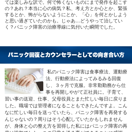
ては楽しみな訳で。何で怖くないものにまで発作を起こす
の？あれ？本当に心の病気？私、考え方とか心とか、緊張
するとか、怖がらないようにとか、「心」を何とかしよう
と思い過ぎていたのかも。じゃあ…どうやって治してい
く？パニック障害の治療導線に気付いた瞬間でした。
パニック回復とカウンセラーとしての向き合い方
私のパニック障害は食事療法、運動療
法、行動療法によってみるみる回復
し、３ヶ月で克服。非常勤勤務から仕
事を再開しやがて正社員に。子育て、
習い事の送迎、仕事、父母役員とまた忙しい毎日に戻りま
した。職場では管理者になることもできたんですよ。こん
なに忙しい毎日を送っていたら、パニック障害を再発する
んじゃないの？周りはそう心配していたかもしれません
が、身体と心の整え方を習得した私にはパニック障害の再