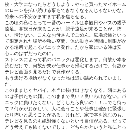
校・大学になったらどうしよう…やっと買ったマイホーム
のローンを払い続ける事もできなくなるんじゃないかな。
将来への不安がますます私を焦らせる。
この頃の私にとって一番のハードルは参観日やバスの親子
遠足。参観日が来ることが、親子遠足が来ることが、怖
い。情けない。こんなお母さんでごめん。広場恐怖といっ
て限定された場所や狭い空間、体の動きや時間に制限がか
かる場所で起こるパニック発作。だから家にいる時は安
心…のはずだったのに。
ストレスによって私のパニックは悪化します。何故か本を
読むだけで、何故か夫が仕事から帰宅するだけで、何故か
テレビ画面を見るだけで発作がくる。
もう逃げる場所がなくなった私は追い詰められていまし
た。
このままじゃヤバイ。本当に抜け出せなくなる。隣にある
のは子供たちの顔。このままで良い？良いわけがない。パ
ニックに負けたくない。どうしたら良いの！！…でも待っ
て？何かがおかしい。人に会うことや仕事は確かに緊張し
たり怖いと思うことがある。けれど、家で本を読むのも、
テレビを見るのも絶対怖くないという自信がある。だって
どう考えても怖くないでしょ。どちらかというと私にとっ