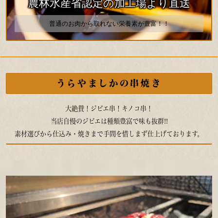
農林水産省認定の加工場より直送
普通のお肉から取れない栄養素が豊富！！
うらやましかの串焼き
大絶賛！ジビエ串！キノコ串！
当店自慢のジビエは種類豊富で味も抜群!!
素材選びから仕込み・焼きまで手間を惜しまず仕上げております。