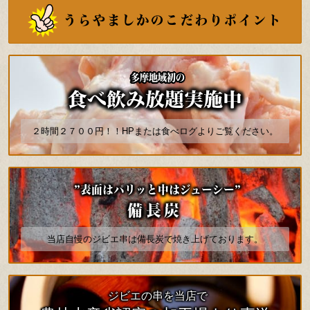
うらやましかのこだわりポイント
多摩地域初の
食べ飲み放題実施中
２時間２７００円！！HPまたは食べログよりご覧ください。
”表面はパリッと中はジューシー”
備長炭
当店自慢のジビエ串は備長炭で焼き上げております。
ジビエの串を当店で