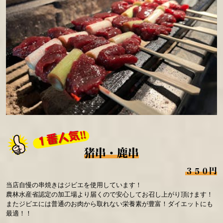
１番人気‼
猪串・鹿串
３５０円
当店自慢の串焼きはジビエを使用しています！
農林水産省認定の加工場より届くので安心してお召し上がり頂けます！
またジビエには普通のお肉から取れない栄養素が豊富！ダイエットにも
最適！！