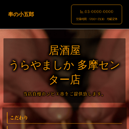
℡.03-0000-0000
串の小五郎
営業時間：17:00～23:30 月曜定休
居酒屋
うらやましか 多摩セン
ター店
当店自慢のジビエ串をご提供致します。
こだわり