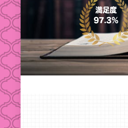
満足度
97.3％