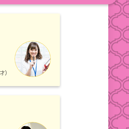
。
7才）