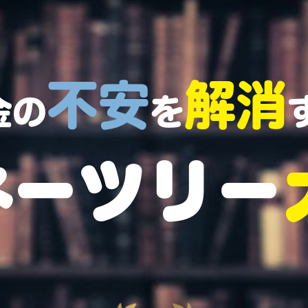
不安
解消
金の
を
ネーツリー