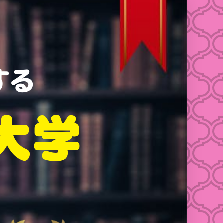
する
大学