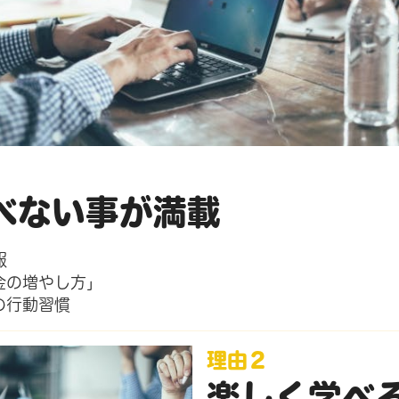
べない事が満載
報
金の増やし方」
の行動習慣
理由２
楽しく学べ