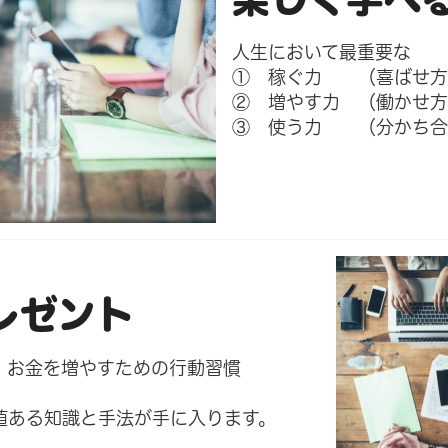
人生において最重要な
① 稼ぐ力 （喜ばせ方
② 増やす力 （働かせ方
③ 使う力 （分かち合
レゼント
、お金を増やすための行動習慣
値ある知識と手法が手に入ります。