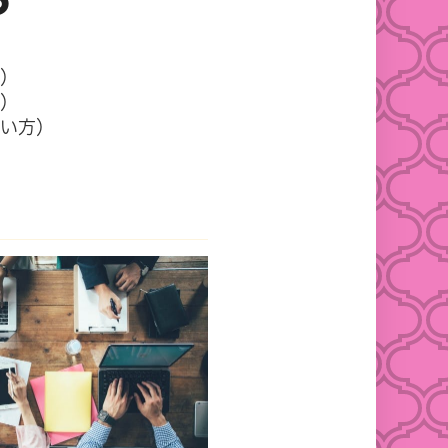
）
）
い方）