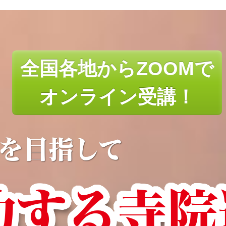
全国各地からZOOMで
オンライン受講！
を目指して
功する寺院