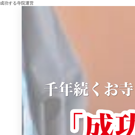
成功する寺院運営
千年続くお寺
「成