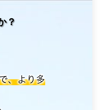
か？
で、より多
。