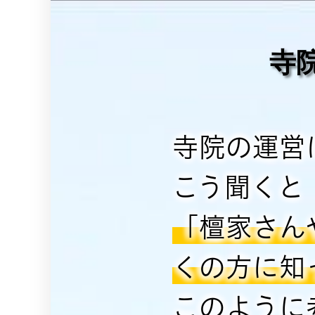
寺
寺院の運営
こう聞くと
「檀家さん
くの方に知
このように