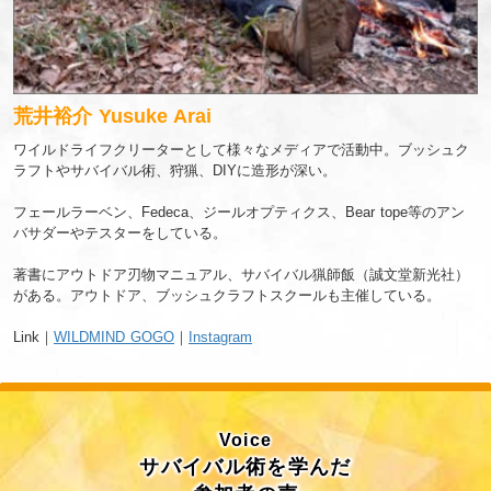
荒井裕介 Yusuke Arai
ワイルドライフクリーターとして様々なメディアで活動中。ブッシュク
ラフトやサバイバル術、狩猟、DIYに造形が深い。
フェールラーベン、Fedeca、ジールオプティクス、Bear tope等のアン
バサダーやテスターをしている。
著書にアウトドア刃物マニュアル、サバイバル猟師飯（誠文堂新光社）
がある。アウトドア、ブッシュクラフトスクールも主催している。
Link｜
WILDMIND GOGO
｜
Instagram
Voice
サバイバル術を学んだ