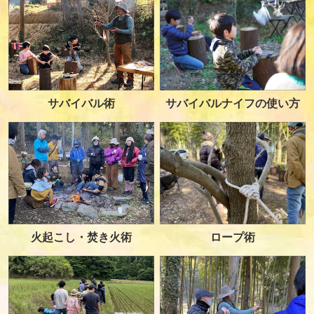
サバイバル術
サバイバルナイフの使い方
火起こし・焚き火術
ロープ術