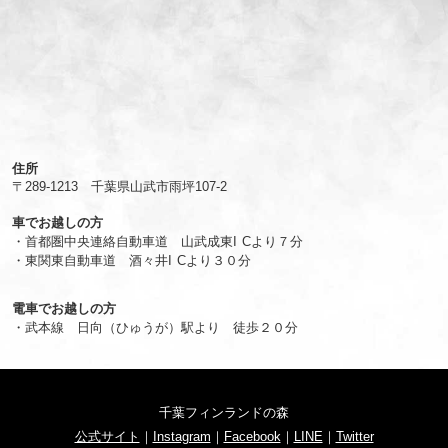
住所
〒289-1213 千葉県山武市雨坪107-2
車でお越しの方
・首都圏中央連絡自動車道 山武成東I Cより７分
・東関東自動車道 酒々井I Cより３０分
電車でお越しの方
・武本線 日向（ひゅうが）駅より 徒歩２０分
千葉フィンランドの森
公式サイト
｜
Instagram
｜
Facebook
｜
LINE
｜
Twitter