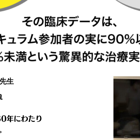
先生
れ
30年にわたり
た。