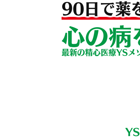
90日で薬
心の病
最新の精心医療YSメ
Y