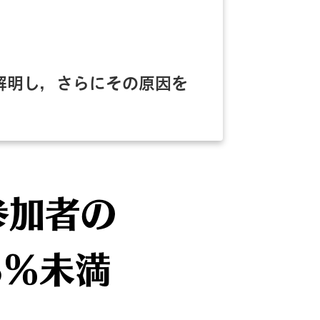
解明し，さらにその原因を
参加者の
3％未満