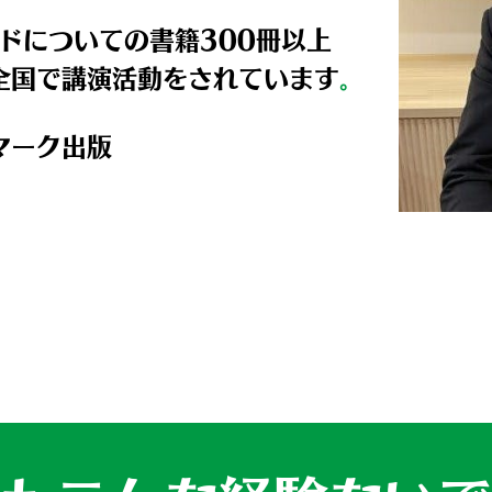
ドについての書籍300冊以上
全国で講演活動をされています
。
マーク出版