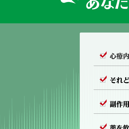
あなた
心療
それ
副作
薬を