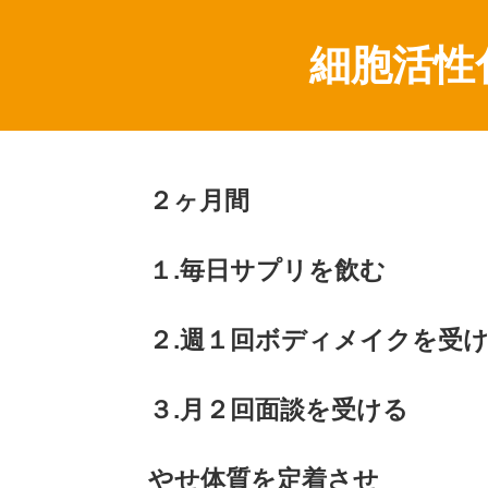
細胞活性
２ヶ月間
１.毎日サプリを飲む
２.週１回ボディメイクを受
３.月２回面談を受ける
やせ体質を定着させ