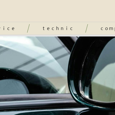
ｖｉｃｅ
ｔｅｃｈｎｉｃ
ｃｏｍ