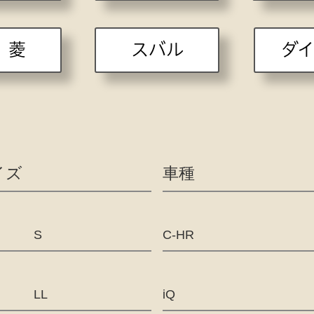
 菱
スバル
ダ
イズ
車種
S
C-HR
LL
iQ