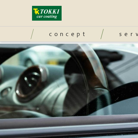
ｃｏｎｃｅｐｔ
ｓｅｒ