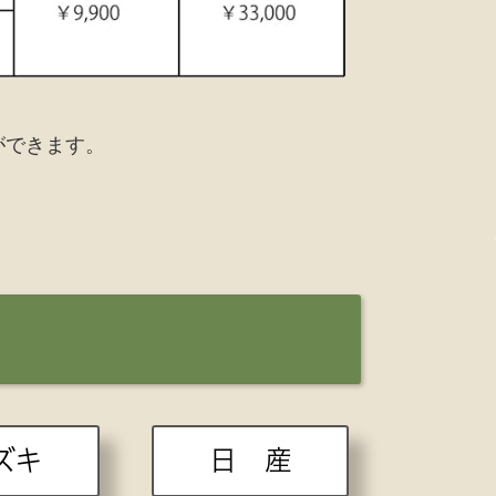
ができます。
ズキ
日 産