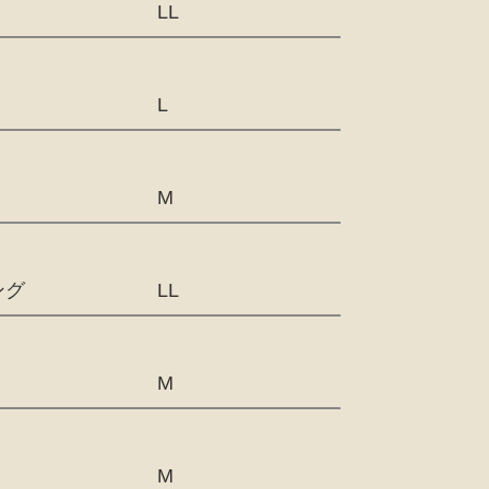
LL
L
M
ング
LL
M
M