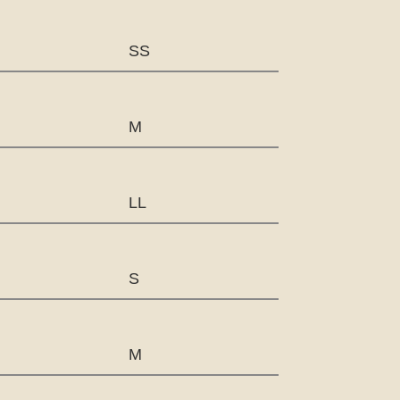
SS
M
LL
S
M