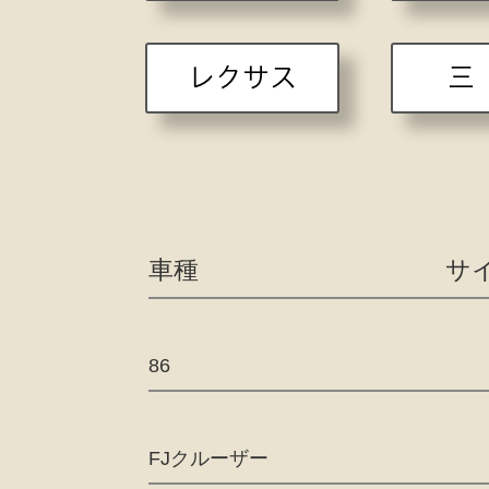
レクサス
三
車種
サ
86
FJクルーザー