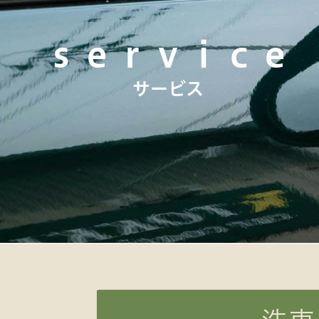
ｓｅｒｖｉｃｅ
サービス