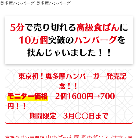
奥多摩ハンバーグ 奥多摩ハンバーグ
5分
で売り切れる
高級食ぱん
に
10万個
突破の
ハンバーグ
を
挟んじゃいました！！
東京初！奥多摩ハンバーガー発売記
念！！
モニター価格
2個1600円→700
円！！
期間限定 3月○○日まで
山のぱ〜ん屋 森のダンス