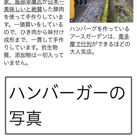
家、服部幸鷹氏
が
日本一
美味しいと絶賛
した豚肉
を使って手作りしていま
す。一頭買いをしている
ハンバーグを作っている
ので、ひき肉から味付け
アースガーデンは、
奥多
成形まで、一貫して手作
摩で行列
ができるほどの
りしています。抗生物
大人気店。
質、添加物は一切入って
いません。
ハンバーガーの
写真