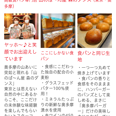
高級食パン専門店
(東京・奥
多摩）
ヤッホ〜♪と笑
顔でお出迎えし
こ
こ
にしかない食
食パンと同じ生
ています
パン
地
・食感にこだわっ
奥多摩の山あいに
・一つ一つ丸めて
た独自の配合の小
突如と現れる「山
焼き上げています
麦粉
のぱ〜ん屋 森のダ
・食パンの香りと
・グラスフェッド
ンス」
食感をそのままま
バター100％使
東京とは思えない
に、ハンバーガー
用！
自然の中にあるか
のバンズとして楽
・ミネラルたっぷ
らこそ、ここだけ
しめる、まさに
りの新鮮な奥多摩
の未体験な味経験
「奥多摩バーガ
湧水を使用
を楽しんでもらい
ー」だけの美味し
・赤ワインの450
たいとスタッフ