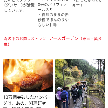
さにつながってい
0倍のポリフェノ
(ダンサー)が活躍
ます！
ール入り
しています。
・自然のままの赤
砂糖でほんのりや
さしい甘味
アースガーデン
森の中のお肉レストラン
（東京・奥多
摩）
10万個突破したハンバー
グは、あの、
料理研究