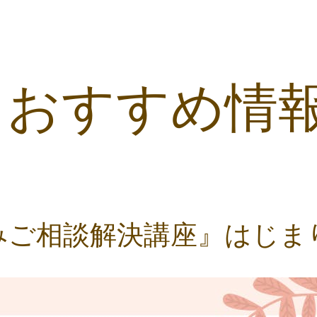
おす
すめ情
みご相談解決講座』は
じま