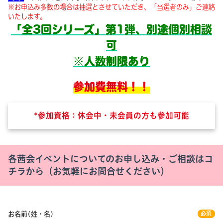
※お申込み多数の場合は抽選
とさせていただき
、「当選者のみ」ご連絡
いたします。
「全
3
回シリーズ」第
1
弾、別途個別相談
可
※
人数制限あり
参加費無料！！
*参加資格：
休会中・未会員の方も参加可能
各茜会イベントについてのお申し込み・ご相談はコ
チラから（お気軽にお問合せください）
お名前(姓・名)
必須