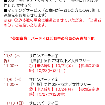
■人数：男性８
名・女性８
名（予定）
最少催行人数
:
男
性５名 女性５名
■マッチングサービス（ご意向が一致した方にのみ､後日､
連絡先をお知らせします）
※お申込み多数の場合は抽選とさせていただき、「当選者
のみ」ご連絡いたします。
*参加資格：パーティは活動中の会員のみ参加可能
11/3（木
サロンパーティ①
祝）
【年齢】男性77才以下／女性フリー
11:00～
①【申込締切】10/21(金) 【参加決定連
絡】10/23(日)24(月)
11/6（日）
サロンパーティ②
11:00～
【年齢】男性62～72才／女性フリー
②【申込締切】10
/24(月) 【参加決定連
絡】10/27(木)28(金)
11/13（日）
サロンパーティ③