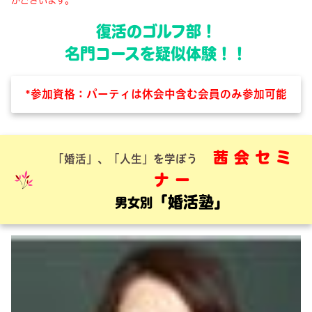
がございます。
復活のゴルフ部！
名門コースを疑似体験！！
*参加資格：パーティは休会中含む会員のみ参加可能
茜
会
セ
ミ
「婚活」、「人生」を学ぼう
ナ
ー
「婚活塾」
男女別