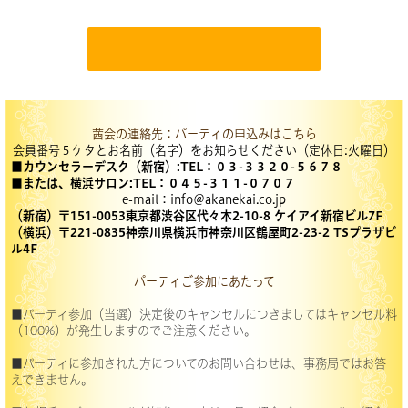
茜会の連絡先：パーティの申込みはこちら
会員番号５ケタとお名前（名字）をお知らせください（定休日
:
火曜日）
■カウンセラーデスク（新宿）:TEL：０３-３３２０-５６７８
■または、横浜サロン:TEL：０４５-３１１-０７０７
e-mail
：
info
＠
akanekai.co.jp
（新宿
）〒151-0053東京都渋谷区代々木2-10-8 ケイアイ新宿ビル7F
（横浜）〒
221-0835
神奈川県横浜市神奈川区鶴屋町
2-23-2 TS
プラザビ
ル4
F
パーティご参加にあたって
■パーティ参加（当選）決定後のキャンセルにつきましてはキャンセル料
（100%）が発生しますのでご注意ください。
■パーティに参加された方についてのお問い合わせは、事務局ではお答
えできません。