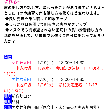
現れる～
声の出し方や話し方、教わったことがありますか？ちょっ
としたコツや練習で声も話し方も驚くほど変わります。
◆良い発声を身に着けて印象アップ
◆しっかり口を開けて明るさと爽やかさアップ
◆マスクでも聞き返されない歯切れの良い滑舌話し方の
基礎を見直して、いままでと違うご自分に出会ってみませ
んか？
開催
女性限定回
：
11/19
(
土
)
13
:00
～
14:30
申込
締切
：
11/9(
水
)
参加決定連絡
：
11/10(
木
),
11(
金
)
男
性限定回
：
11/26
(
土
)
13
:00
～
14:30
申込
締切
：
11/16(
水
)
参加決定連絡
：
11/17
(
木
),18(
金
)
場所
新宿サロン
費用
無料
対象
男女共年齢不問（休会中・未会員の方も参加可能）