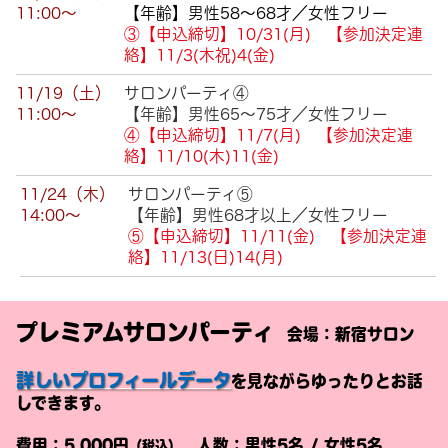
11:00～
【年齢】男性58～68才／女性フリー
③【申込締切】10/31(月) 【参加決定連
絡】11/3(木祝)4(金)
11/19（土）
サロンパーティ④
11:00～
【年齢】男性65～75才／女性フリー
④【申込締切】11/7(月) 【参加決定連
絡】11/10(木)11(金)
11/24（木）
サロンパーティ⑤
14:00～
【年齢】男性68才以上／女性フリー
⑤【申込締切】11/11(金) 【参加決定連
絡】11/13(日)14(月)
プレミアムサロンパーティ
会場：新宿サロン
詳しいプロフィールデータ
を見ながらゆったりとお話
しできます。
費用：5
,000
円
人数：男性5名 / 女性5名
（税込
）