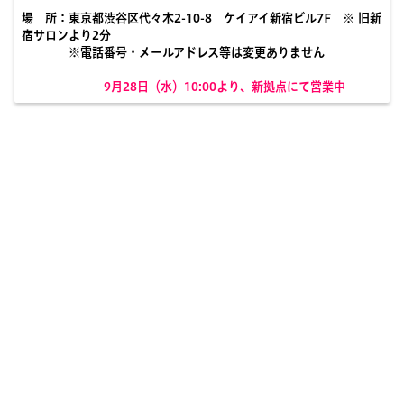
場 所：
東京都渋谷区代々木
2-10-8
ケイアイ新宿ビル
7F
※ 旧
新
宿サロンより
2
分
※
電話番号・メールアドレス等は変更ありません
9月28
日（水）
10:00
より、新拠点にて営業中