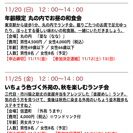
11/20 (日) 12：00～14：00
年齢限定 丸の内でお昼の和食会
東京駅から徒歩
1
分、丸の内でランチ会。掘りごたつのお席で足元ゆっ
たり。ほっとする優しい味わいの和食膳、一緒にいただきましょう。
【会場】丸の内 「菜な（なな）」
【費用】男性
4,500
円 ／ 女性
4,000
円（税込）
【年齢】男性
69
歳以下 ／ 女性
66
歳以下
【人数】男性
8
名 ／ 女性
8
名（予定）
【申込締切】
11/11(
金
)
【参加決定連絡】
11/12(
土
) 13(
日
)
11/25 (金) 12：00～14：00
いちょう色づく外苑の､秋を楽しむランチ会
三代目・市川猿之助丈の楽屋弁当をアレンジした「楽屋めし」ランチ。
気の合う
方
を見つけて、食後は秋色に染まる外苑のいちょう並木散歩も
ステキですね♪
【会場】信濃町 「外苑 うまや」
【費用】
4,000
円（税込）※ワンドリンク付
【年齢】男女共フリー
【人数】男性
8
名 ／ 女性
8
名（予定）