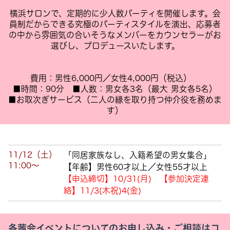
横浜サロンで、定期的に少人数パーティを開催します。会
員制だからできる究極のパーティスタイルを演出、応募者
の中から雰囲気の合いそうなメンバーをカウンセラーがお
選びし、プロデュースいたします。
費用：男性6,000円／女性4,000円（税込）
■時間：90分 ■人数：男女各3名（最大 男女各5名）
■お取次ぎサービス（二人の縁を取り持つ仲介役を務めま
す）
11/12（土）
「同居家族なし、入籍希望の男女集合
」
11:00～
【年齢】男性60才以上／女性55才以上
【申込締切】10
/31
(月
)
【参加決定連
絡】11
/3
(木祝
)4
(金
)
各茜会イベントについてのお申し込み・ご相談はコ