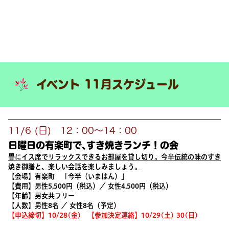
イベント 11月スケジュール
11/6 (日) 12：00～14：00
日曜日の有楽町で､すき焼きランチ！の会
畳にイス席でリラックスできるお部屋を貸し切り。今半伝統の味のすき
焼き御膳と、楽しい会話を楽しみましょう。
【会場】有楽町 「今半（いまはん）」
【費用】男性
5,500
円（税込）／ 女性
4,500
円（税込）
【年齢】男女共フリー
【人数】男性
8
名 ／ 女性
8
名（予定）
【申込締切】
10/28(
金
)
【参加決定連絡】
10/29(
土
) 30(
日
)