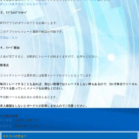
詳しい入金方法はこちらをクリック
３．ｱﾌﾟﾘのﾀﾞｳﾝﾛｰﾄﾞ
MT5アプリのダウンロードをお願いします。
このアプリからトレード履歴の確認が可能です。
方法はこちら
４．ﾄﾚｰﾄﾞ開始
入金が完了すると、自動的にトレードが始まりますので、お待ちください。
留意点
ココイチトレードは基本的には裁量トレードがメインとなっています。
毎日トレードすることもあれば、危ない相場ではトレードをしない時もあるので、3か月単位でトータル
プラスを狙っていくイメージをお持ちください。
半自動ツールを組み合わる場合もあります。
本人確認をしないとボーナスが反映しませんのでご注意ください。
その他の作業
本人確認
（出金時に必要です）
出金方法
（確認お願いします）
オススメの方は？