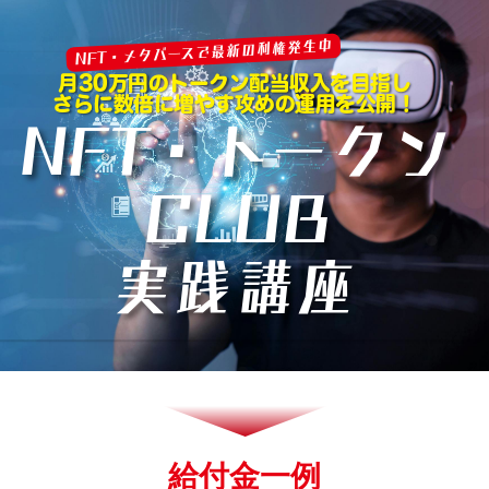
NFT・メタバースで最新の利権発生中
月30万円のトークン配当収入を目指し
さらに数倍に増やす攻めの運用を公開！
NFT・トークン
CLUB
実践講座
給付金一例