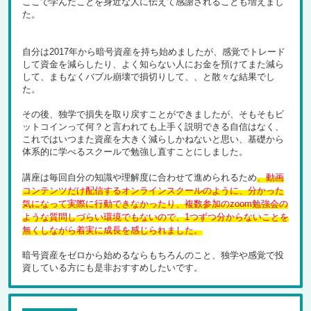
ここで学んだことを身近な人に伝えて感謝されることも増えまし
た。
自分は2017年から暗号資産を持ち始めましたが、感覚でトレード
して資金を減らしたり、よく知らない人にお金を預けてまた減ら
して、まもなくバブル崩壊で損切りして、、と散々な結果でし
た。
その後、独学で損失を取り戻すことができましたが、そもそもビ
ットコインって何？と言われても上手く説明できる自信はなく、
これではいつまた資産を大きく減らしかねないと思い、基礎から
体系的に学べるスクールで勉強し直すことにしました。
講座は毎回自分の知識や理解度に合わせて進められるため
、動画
コンテンツだけ配信するオンラインスクールのように、分かった
気になって実際に行動できなかったり、複数参加のzoom勉強会の
ような質問しづらい環境でもないので、1つずつ分からないことを
無くしながら着実に成長を感じられました。
暗号資産をゼロから始めるならもちろんのこと、独学や感覚で投
資している方にも是非おすすめしたいです。