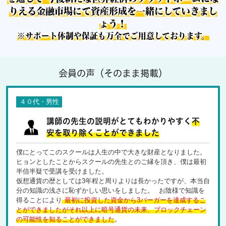
りえる金融市場にて資産形成を一緒にしていきまし
ょう！
※サポート体制や保証も万全でご用意しております。
会員の声（そのまま掲載）
４０代・男性
講師の先生の説明がとてもわかりやすく
不
安を取り除くことができました
僕にとってこのスクールは人生の中で大きな財産となりました。
ヒョンとしたことからスクールの先生とのご縁を頂き、僕は最初
半信半疑で受講を受けました。
仮想通貨の歴としては3年程と周りよりは長かったですが、本当自
分の知識の浅さに恥ずかしい思いをしました。 お陰様で知識を
得ることにより
最初に投資した資金から3バーガーを達成するこ
とができましたがそれ以上に暗号通貨の未来、ブロックチェーン
の可能性を知ることができました
。