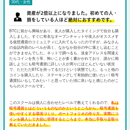
30代・女性
資産が2倍以上になりました。初めての人・
損をしている人ほど
絶対におすすめです。
BTCに前から興味があり、友人が購入したタイミングで自分も購
入しました。すぐに有名なオープンチャットや友人がオススメす
る仮想通貨のコミュニティに入れてもらったのですが、みなさん
の会話内容のレベルが高く、なかなか自分の中に落とし込むこと
ができませんでした。ネットで調べるも、送金アドレスを間違え
たらコインを失う等、怖いことが多く書かかれており、誰かに相
談しようにも暗号通貨に詳しい人が周りにほとんどいない状況
で、ただただBTCを持ってるだけという状態でした。もっと他の
コインを購入したり、ステーキングして有効的に使いたい！暗号
通貨払いもしてみたい！と思っていた頃に良いなと感じたのがこ
ちらのスクールです。
このスクールは個人に合わせたレベルで教えてくれるので、
私は
暗号通貨とはどういうものなのかというところから、暗号通貨を
使いやすくする環境づくり、ポートフォリオの作り方、実際にコ
インを購入して大切に管理するところまで、本当に手取り足取り
教えていただきました。