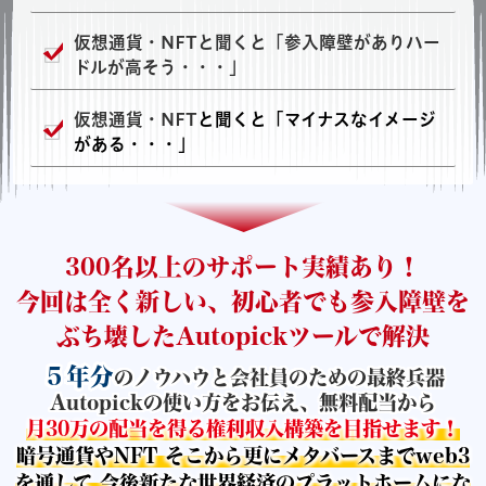
仮想通貨・NFTと
聞くと「参入障壁がありハー
ドルが高そう・・・」
仮想通貨・NFT
と聞くと「マイナスなイメージ
がある・・・」
300名以上のサポート実績あり！
今回は全く新しい、初心者でも参入障壁を
ぶち壊したAutopickツールで解決
５年分
のノウハウと会社員のための最終兵器
Autopickの使い方を
お伝え、無料配当から
月30万の配当を得る権利収入構築を目指せます！
暗号通貨やNFT そこから更にメタバースまでweb3
を通して 今後新たな世界経済のプラットホームにな