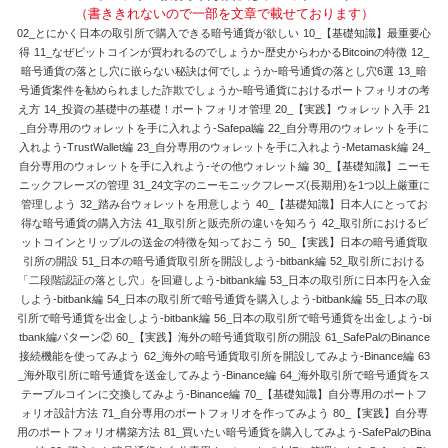
（書ききれないので一部を文章で載せております）
02_とにかく日本の取引所で購入できる暗号通貨が欲しい 10_【基礎知識】最重要心
得 11_なぜビットコインが買われるのでしょうか-歴史からわかるBitcoinの特徴 12_
暗号通貨の落とし穴に嵌らない秘訣は何でしょうか-暗号通貨の落とし穴6選 13_暗
号通貨案件を勧められました詐欺でしょうか-暗号通貨におけるポートフォリオの考
え方 14_投資の基礎中の基礎！ポートフォリオ管理 20_【実践】ウォレット入手 21
_自分専用のウォレットを手に入れよう-Safepal編 22_自分専用のウォレットを手に
入れよう-TrustWallet編 23_自分専用のウォレットを手に入れよう-Metamask編 24_
自分専用のウォレットを手に入れよう-その他ウォレット編 30_【基礎知識】ニーモ
ニックフレーズの管理 31_24文字のニーモニックフレーズ(長期用)を1つ以上厳重に
管理しよう 32_踏み台ウォレットを用意しよう 40_【基礎知識】日本人にとってお
得な暗号通貨の購入方法 41_取引所と販売所の違いを知ろう 42_取引所におけるビ
ットコインとリップルの送金の特徴を知っておこう 50_【実践】日本の暗号通貨取
引所の開設 51_日本の暗号通貨取引所を開設しよう-bitbank編 52_取引所における
「二段階認証の落とし穴」を回避しよう-bitbank編 53_日本の取引所に日本円を入金
しよう-bitbank編 54_日本の取引所で暗号通貨を購入しよう-bitbank編 55_日本の取
引所で暗号通貨を出金しよう-bitbank編 56_日本の取引所で暗号通貨を出金しよう-bi
tbank編パターン② 60_【実践】海外の暗号通貨取引所の開設 61_SafePalのBinance
接続機能を使ってみよう 62_海外の暗号通貨取引所を開設してみよう-Binance編 63
_海外取引所に暗号通貨を送金してみよう-Binance編 64_海外取引所で暗号通貨をス
テーブルコインに交換してみよう-Binance編 70_【基礎知識】自分専用のポートフ
ォリオ設計方法 71_自分専用のポートフォリオを作ってみよう 80_【実践】自分専
用のポートフォリオ構築方法 81_買いたい暗号通貨を購入してみよう-SafePalのBina