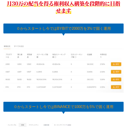
月30万の配当を得る権利収入構築を段階的に目指
せます
０からスタートし今ではBYBITで2000万を3%で固く運用
０からスタートし今ではBINANCEで1000万を5%で固く運用