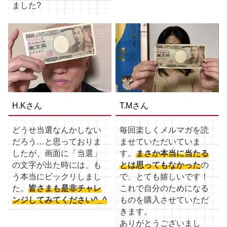
ました?
H.Kさん
T.Mさん
どうせ当選なんかしない
毎回楽しくメルマガを読
だろう…と思っておりま
ませていただいていま
したが、画面に「当選」
す。
まさか本当に当たる
の文字が出た時には、も
とは思ってもなかった
の
う本当にビックリしまし
で、とても嬉しいです！
た。
皆さまも是非チャレ
これで自分のためになる
ンジしてみてください^_^
ものを購入させていただ
きます。
ありがとうございまし