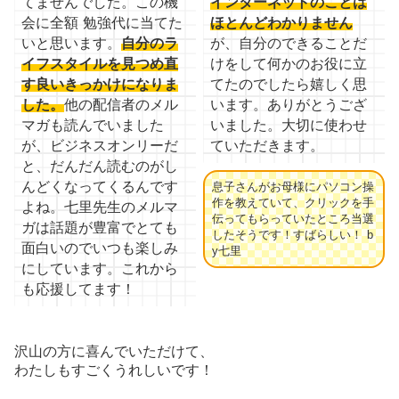
てませんでした。この機
インターネットのことは
会に全額 勉強代に当てた
ほとんどわかりません
いと思います。
自分のラ
が、自分のできることだ
イフスタイルを見つめ直
けをして何かのお役に立
す良いきっかけになりま
てたのでしたら嬉しく思
した。
他の配信者のメル
います。ありがとうござ
マガも読んでいました
いました。大切に使わせ
が、ビジネスオンリーだ
ていただきます。
と、だんだん読むのがし
んどくなってくるんです
息子さんがお母様にパソコン操
作を教えていて、クリックを手
よね。七里先生のメルマ
伝ってもらっていたところ当選
ガは話題が豊富でとても
したそうです！すばらしい！ b
面白いのでいつも楽しみ
y七里
にしています。これから
も応援してます！
沢山の方に喜んでいただけて、
わたしもすごくうれしいです！