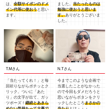
は、
全額サイポンのドメ
ました。
当たったものは
イン代等に使おう
と思い
勉強に使おうと思いま
ます。
す。
ありがとうございま
した。
T.Mさん
N.Tさん
「当たってくれ！」と毎
今までこのような企画で
回祈りながらポチッとク
当選したことがなかった
リック。ついに「あた
ので今回もダメだろうと
り」の文字が出て、ガッ
思いながらボタンをクリ
ツポーズ！
継続とあきら
ックしたところ
まさかの
めない気持ちって大事で
当たり
とは・・・