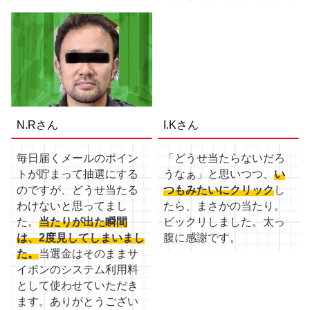
N.Rさん
I.Kさん
毎日届くメールのポイン
「どうせ当たらないだろ
トが貯まって抽選にする
うなぁ」と思いつつ、
い
のですが、どうせ当たる
つもみたいにクリック
し
わけないと思ってまし
たら、まさかの当たり。
た。
当たりが出た瞬間
ビックリしました。太っ
は、2度見してしまいまし
腹に感謝です。
た。
当選金はそのままサ
イポンのシステム利用料
として使わせていただき
ます。ありがとうござい