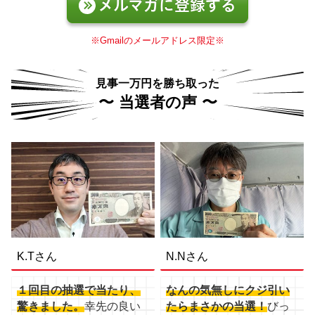
メルマガに登録する
※Gmailのメールアドレス限定※
見事一万円を勝ち取った
〜 当選者の声 〜
K.Tさん
N.Nさん
１回目の抽選で当たり、
なんの気無しにクジ引い
驚きました。
幸先の良い
たらまさかの当選！
びっ