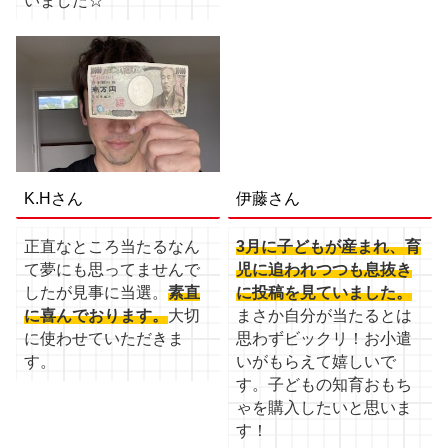
いました☆
K.Hさん
伊藤さん
正直なところ当たるなん
3月に子どもが産まれ、育
て夢にも思ってませんで
児に追われつつも息抜き
したが見事に当選。
素直
に投稿を見ていました。
に喜んでおります。
大切
まさか自分が当たるとは
に使わせていただきま
思わずビックリ！お小遣
す。
いがもらえて嬉しいで
す。子どもの知育おもち
ゃを購入したいと思いま
す！