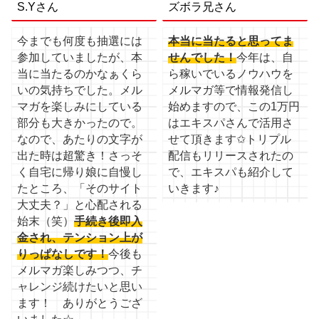
ズボラ兄さん
S.Yさん
本当に当たると思ってま
今までも何度も抽選には
せんでした！
今年は、自
参加していましたが、本
ら稼いでいるノウハウを
当に当たるのかなぁくら
メルマガ等で情報発信し
いの気持ちでした。メル
始めますので、この1万円
マガを楽しみにしている
はエキスパさんで活用さ
部分も大きかったので。
せて頂きます✩トリプル
なので、あたりの文字が
配信もリリースされたの
出た時は超驚き！さっそ
で、エキスパも紹介して
く自宅に帰り娘に自慢し
いきます♪
たところ、「そのサイト
大丈夫？」と心配される
始末（笑）
手続き後即入
金され、テンション上が
りっぱなしです！
今後も
メルマガ楽しみつつ、チ
ャレンジ続けたいと思い
ます！ ありがとうござ