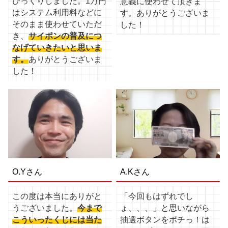
びっくりしました。1万円
意義に使わせて頂きま
はシステム利用料などに
す。ありがとうございま
そのまま使わせていただ
した！
き、
サイポンの普及につ
なげていきたいと思いま
す。
ありがとうございま
した！
O.Yさん
A.Kさん
この度は本当にありがと
「今回もはずれでし
うございました。
今まで
ょ、、、」と思いながら
こういったくじには当た
抽選ボタンをポチっ！は