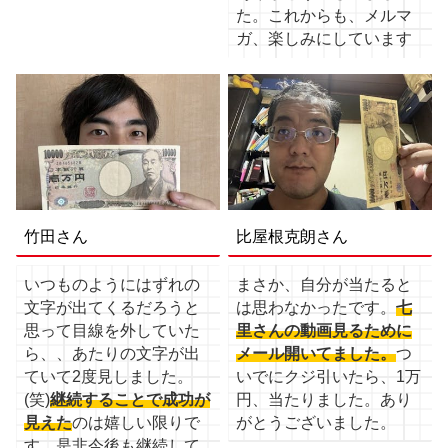
た。これからも、メルマ
ガ、楽しみにしています
竹田さん
比屋根克朗さん
いつものようにはずれの
まさか、自分が当たると
文字が出てくるだろうと
は思わなかったです。
七
思って目線を外していた
里さんの動画見るために
ら、、あたりの文字が出
メール開いてました。
つ
ていて2度見しました。
いでにクジ引いたら、1万
(笑)
継続することで成功が
円、当たりました。あり
見えた
のは嬉しい限りで
がとうございました。
す。是非今後も継続して