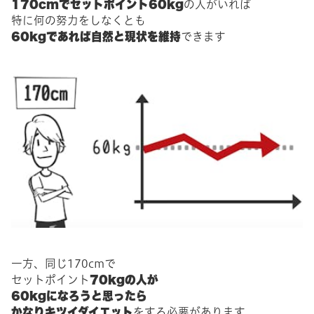
170cmでセットポイント60kg
の人がいれば
特に何の努力をしなくとも
60kgであれば自然と現状を維持
できます
一方、同じ170cmで
70kgの人が
セットポイント
60kgになろうと思ったら
かなりキツイダイエット
をする必要があります。