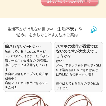
お申し込みはライン公式で受付中
「生活不安」
生活不安が消えない世の中
や
「悩み」
を少しでも消す方法のご案内
スマホの操作が得意では
騙されないか不安･･･
ないのですが大丈夫でし
独占している「paypayサービ
ス」に続いてはじまった「QR決
ょうか？
済サービス」会社なので実際に
はい！
存在しサービス展開をしていま
メールアドレスをお持ちで・SM
す
S（電話認証）ができればあと
独自の店舗もオープンし現在急
はWEBからの利用も可能！
成長中！
店舗２０％オフ利用できるシス
操作はとても簡単なので心配あ
テム付き
りません