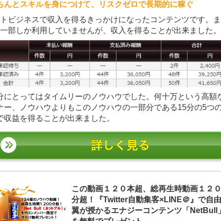
ちんとスキルを身につけて、リスクゼロで長期的に稼ぐ
トビジネスで収入を得るきっかけになったコンテンツです。ま
一部しか利用していませんが、収入を得ることが出来ました。
分にとってはタイムリーのノウハウでした。何十万という高額
ナー、ノウハウよりもこのノウハウの一部分である15分の5つ
で収益を得ることが出来ました。
詳しく見る
この動画１２０本超、総再生時動画１２
分超！『Twitter自動集客×LINE＠』で自
翼が授かるエナジーコンテンツ「NetBull