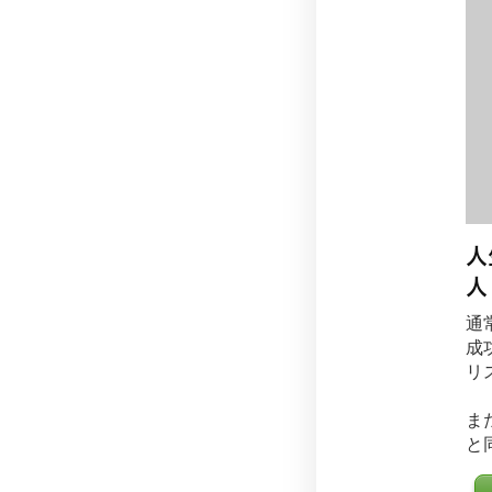
人
人
通
成
リ
ま
と