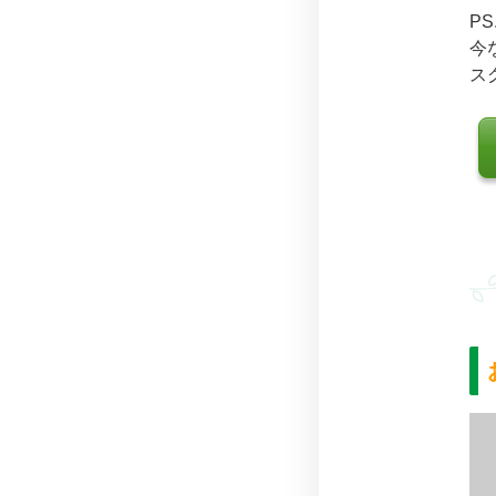
PS
今
ス