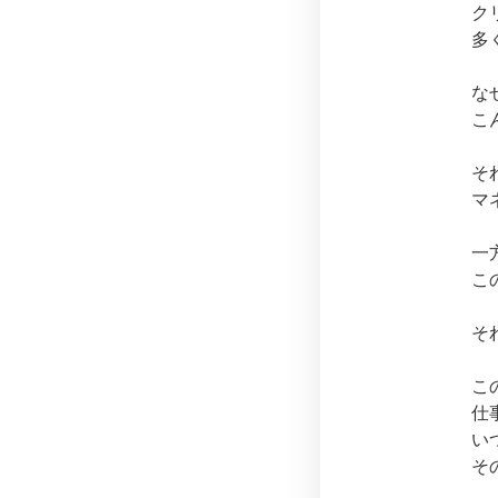
ク
多
な
こ
そ
マ
一
こ
そ
こ
仕
い
そ