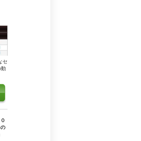
なセ
の動
００
由の
」