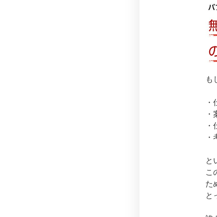
も
・
・
・
・
と
こ
た
と