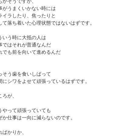
もがそうですが、
事がうまくいかない時には
ライラしたり、焦ったりと
して落ち着いた心理状態ではないはずです。
ういう時に大抵の人は
事ではそれが普通なんだ
れでも前を向いて進めるんだ
、
っそう歯を食いしばって
間にシワをよせて頑張っているはずです。
ころが、
うやって頑張っていても
ぜか仕事は一向に減らないのです。
ればかりか、