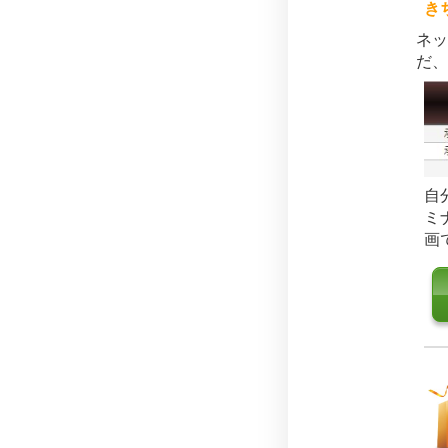
き
ネッ
だ、
自
ミ
画