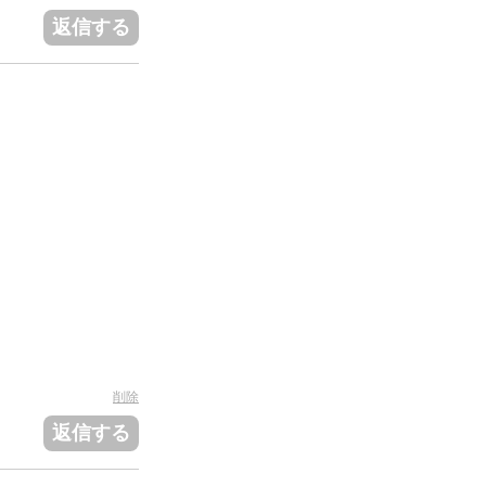
返信する
削除
返信する