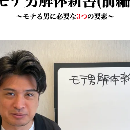
モテ男解体新書(前編
〜モテる男に必要な
3つ
の要素〜