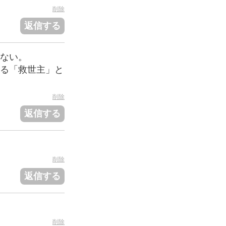
削除
返信する
ない。
る「救世主」と
削除
返信する
削除
返信する
削除