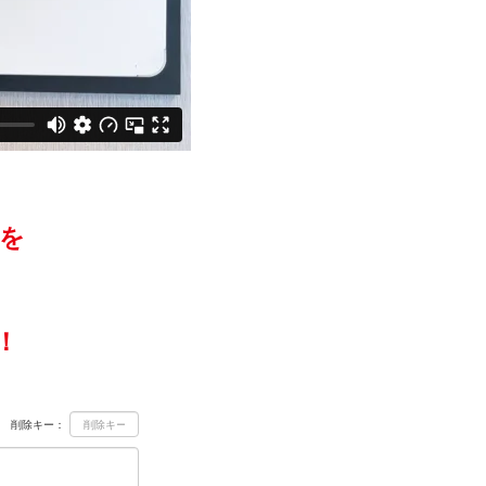
を
！
削除キー：