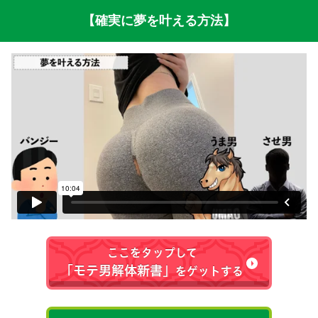
【確実に夢を叶える方法
】
ここをタップして
「モテ男解体新書」
をゲットする