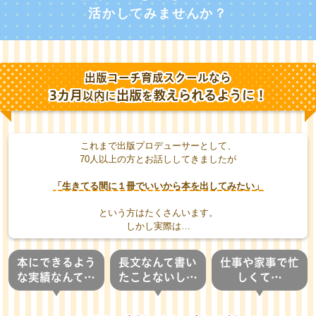
活かしてみませんか？
出版コーチ育成スクール
なら
3カ月
出版
教えられるように
！
以内に
を
これまで出版プロデューサーとして、
70人以上の方とお話ししてきましたが
「生きてる間に１冊でいいから本を出してみたい」
という方はたくさんいます。
しかし実際は…
本にできるよう
長文なんて書い
仕事や家事で忙
な実績なんて…
たことないし…
しくて…