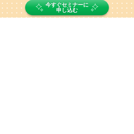
今すぐセミナーに
申し込む
講師
紹介
吉永 ゆか
講師
みんプロ出版代表
・副業やマーケティング本など
計
21冊を出版
・
Amaonランキング計55冠
を獲得
・
3カ月連続1位
をキープした
ベストセラー作家
・リピーターも含め、
30名以上のプロデュース
経験
・プロデュースした方も
ベストセラー獲得
、
3日で290冊超
、
ランキング
10冠以上
などの実績あり
よくあるご質問