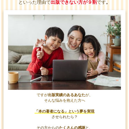
といった理由で
出版できない方が
９割
です
。
ですが
出版実績のあるあなた
が、
そんな悩みを抱えた方へ
「本の著者になる」という夢を実現
させられたら？
その方からの
たくさんの感謝
と、