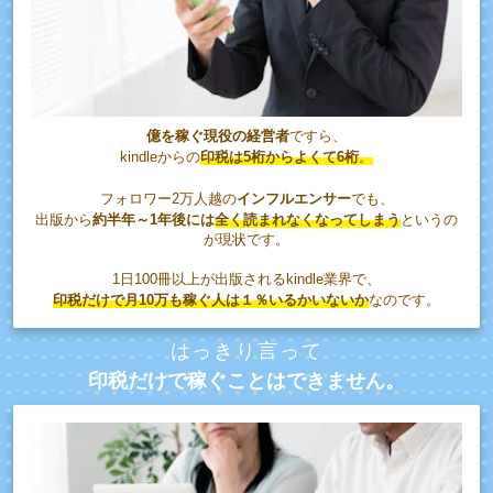
億を稼ぐ現役の経営者
ですら、
kindleからの
印税は5桁からよくて6桁
。
フォロワー2万人越の
インフルエンサー
でも、
出版から
約半年～1年後には
全く読まれなくなってしまう
というの
が現状です。
1日100冊以上が出版されるkindle業界で、
印税だけで月10万も稼ぐ人
は
１％いるかいないか
なのです。
はっきり言って
印税だけで稼ぐことはできません。