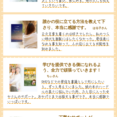
よ」という喜び、楽しみを、他の人にも伝え
ていきたいです。
誰かの役に立てる方法を教えて下
さり、本当に感謝です。
はる子さん
元々文章を書くのは好きでしたし、私のつら
い時代を無駄にはしたくなかった。発信者に
なれる事を知って、人の役に立てる可能性を
知れました。
学びを提供できる側になれるよ
う、全力で頑張っていきます！
ちぃさん
SNSなどでの発信を書籍として形にしたい
と、ずっと考えていました。紙の本のハード
ルの高さに悩んでいた所、ふと目に入ったゆ
かさんのサポート。おかげさまで出版する事ができ、本当に感謝で
いっぱいです。