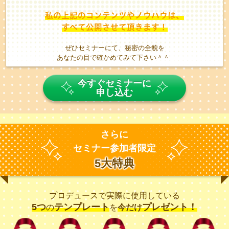
私の上記のコンテンツやノウハウは、
すべて公開させて頂きます！
ぜひセミナーにて、秘密の全貌を
あなたの目で確かめてみて下さい＾＾
今すぐセミナーに
申し込む
さらに
セミナー参加者限定
5大特典
プロデュースで実際に使用している
5つ
テンプレート
プレゼント！
の
を
今だけ