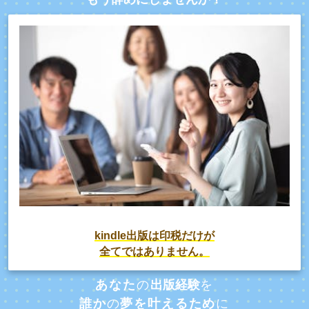
kindle出版は印税だけが
全てではありません。
あなた
の
出版経験
を
誰か
の
夢を叶えるため
に