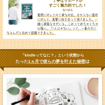
丁寧なサポートが
すごく魅力的でした！
なべさん
質問に対しての丁寧な対応。分からない箇所
に対して、真摯に向き合って頂けました。一
緒に頑張る方がいる。これってめちゃくちゃ
心強い。「1人じゃない」って、一番の力に
なるんだと改めて認識できました。
「kindleってなに？」という状態から
たった
1ヵ月で
彼らの夢を叶えた秘密
は