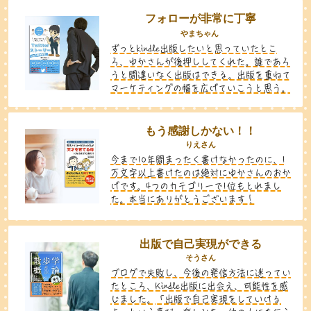
フォローが非常に丁寧
やまちゃん
ずっとkindle出版したいと思っていたとこ
ろ、ゆかさんが後押ししてくれた。誰であろ
うと間違いなく出版はできる。出版を重ねて
マーケティングの幅を広げていこうと思う。
もう感謝しかない！！
りえさん
今まで10年間まったく書けなかったのに、1
万文字以上書けたのは絶対にゆかさんのおか
げです。4つのカテゴリーで1位もとれまし
た。本当にありがとうございます！
出版で自己実現ができる
そうさん
ブログで失敗し、今後の発信方法に迷ってい
たところ、Kindle出版に出会え、可能性を感
じました。
「出版で自己実現をしていける