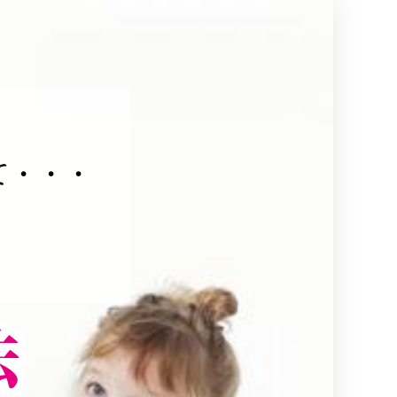
て・・・
法