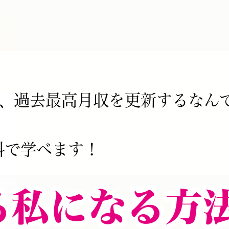
に、過去最高月収を更新するなん
料で学べます！
る私になる方