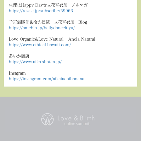
生理はHappy Day☆立花杏衣加 メルマガ
https://resast.jp/subscribe/59966
子宮温暖化＆冷え撲滅 立花杏衣加 Blog
https://ameblo.jp/bellydancefuyu/
Love Organic&Love Natural Anela Natural
https://www.ethical-hawaii.com/
あいか商店
https://www.aika-shoten.jp/
Instgram
https://instagram.com/aikatachibanana