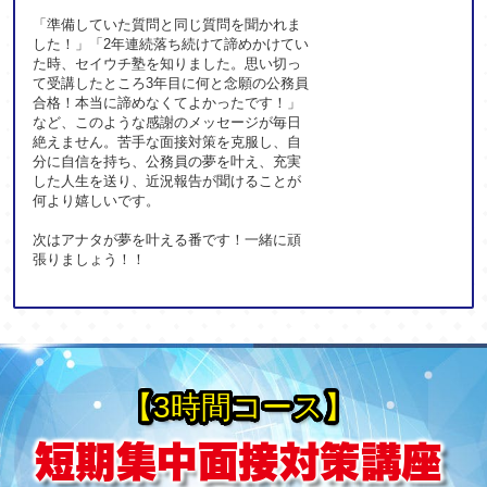
「準備していた質問と同じ質問を聞かれま
した！」「2年連続落ち続けて諦めかけてい
た時、セイウチ塾を知りました。思い切っ
て受講したところ3年目に何と念願の公務員
合格！本当に諦めなくてよかったです！」
など、このような感謝のメッセージが毎日
絶えません。苦手な面接対策を克服し、自
分に自信を持ち、公務員の夢を叶え、充実
した人生を送り、近況報告が聞けることが
何より嬉しいです。
次はアナタが夢を叶える番です！一緒に頑
張りましょう！！
【3時間コース】
短期集中面接対策講座