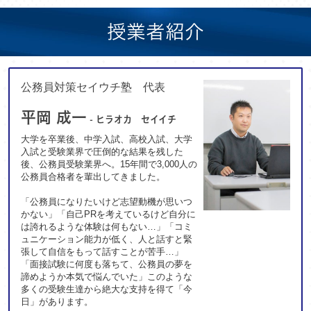
授業者紹介
公務員対策セイウチ塾 代表
平岡 成一
- ヒラオカ セイイチ
大学を卒業後、中学入試、高校入試、大学
入試と受験業界で圧倒的な結果を残した
後、公務員受験業界へ。15年間で3,000人の
公務員合格者を輩出してきました。
「公務員になりたいけど志望動機が思いつ
かない」「自己PRを考えているけど自分に
は誇れるような体験は何もない…」「コミ
ュニケーション能力が低く、人と話すと緊
張して自信をもって話すことが苦手…」
「面接試験に何度も落ちて、公務員の夢を
諦めようか本気で悩んでいた」このような
多くの受験生達から絶大な支持を得て「今
日」があります。