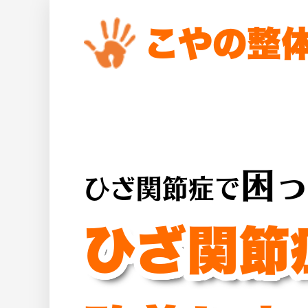
こやの整
困
ひざ関節症で
ひざ関節