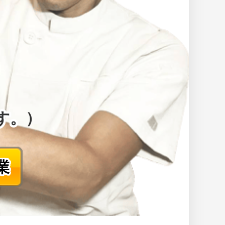
す。
）
業