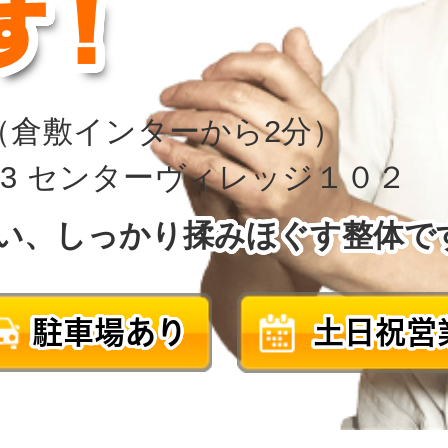
す！
（倉敷インターから2分）
0-3 センターヴィレッジ１０２
い、しっかり揉みほぐす整体で
駐車場あり
土日祝営