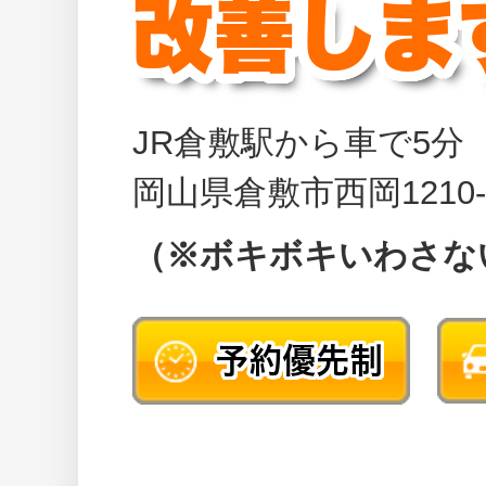
改善しま
JR倉敷駅から車で5分
岡山県倉敷市西岡121
（
※ボキボキいわさな
予約優先制