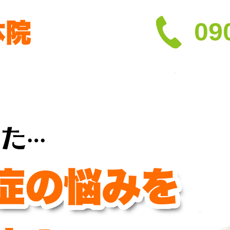
体院
09
った
…
症の悩みを