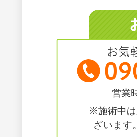
お気
09
営業時
※施術中
ざいます