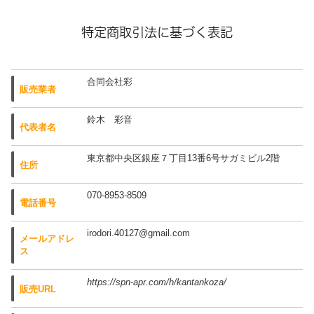
特定商取引法に基づく表記
合同会社彩
販売業者
鈴木 彩音
代表者名
東京都中央区銀座７丁目13番6号サガミビル2階
住所
070-8953-8509
電話番号
irodori.40127@gmail.com
メールアドレ
ス
https://spn-apr.com/h/kantankoza/
販売URL