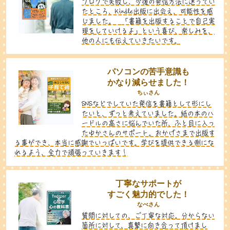
ブログで失敗し、今後の発信方法に迷ってい
たところ、Kindle出版に出会え、可能性を感
じました。
「書籍を出版することで自己実
現をしていけるよ」という喜び、楽しみを、
他の人にも伝えていきたいです。
パソコンの苦手意識も
かなり減らせました！
ちぃさん
SNSなどでしていた発信を書籍として形にし
たいと、ずっと考えていました。紙の本のハ
ードルの高さに悩んでいた所、ふと目に入っ
たゆかさんのサポート。おかげさまで出版す
る事ができ、本当に感謝でいっぱいです。学びを提供できる側にな
れるよう、全力で頑張っていきます！
丁寧なサポートが
すごく魅力的でした！
なべさん
質問に対しての、ご丁寧な対応。分からない
箇所に対して、真摯に向き合って頂けまし