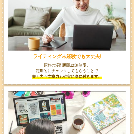
ライティング未経験でも大丈夫!
原稿の添削回数は無制限。
定期的にチェックしてもらうことで
書く力
も
文章力
も確実に
身に付きます
。