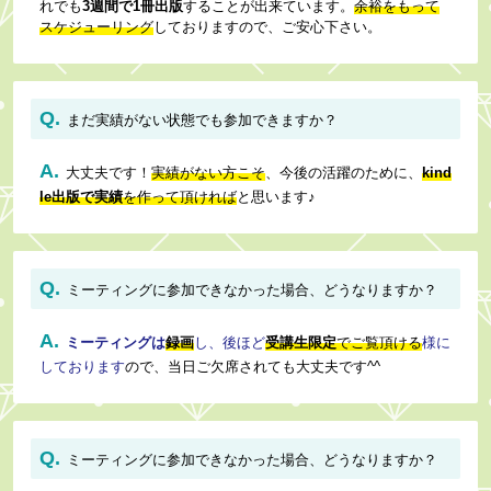
れでも
3週間で1冊出版
することが出来ています。
余裕をもって
スケジューリング
しておりますので、ご安心下さい。
Q.
まだ実績がない状態でも参加できますか？
A.
大丈夫です！
実績がない方こそ
、今後の活躍のために、
kind
le出版で実績
を作って頂ければ
と思います♪
Q.
ミーティング
に参加できなかった場合、どうなりますか？
A.
ミーティング
は
録画
し、後ほど
受講生限定
でご覧頂ける
様に
しております
ので、当日ご欠席されても大丈夫です^^
Q.
ミーティング
に参加できなかった場合、どうなりますか？