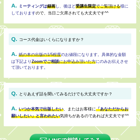
A.
ミーティング
は
録画
し、後ほど
受講生限定
でご覧頂ける
様に
しております
ので、当日ご欠席されても大丈夫です^^
Q.
コース代金はいくらになりますか？
A.
紙の本の出版の1/5程度
のお値段になります。具体的な金額
は下記より
Zoomでご相談
にお申込み頂いた方
に
のみお伝えさせ
て頂いております。
Q.
とりあえず話を聞いてみるだけでも大丈夫ですか？
A.
いつか本気で出版したい
、またはお客様に
「あなただからお
願いしたい」と言われたい
気持ちがあるのであれば大丈夫です^^