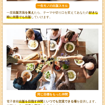
一生モノの出版スキル
一度
出版方法を覚え
たら、テーマや切り口を変えてあなたの
好きな
時に何冊でも出版
していけ
ます。
同じ目標をもった仲間
電子書籍
出版を目指す仲間
と
いつでも交流
できる
場
を提供します。