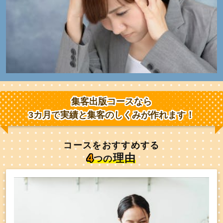
集客出版コースなら
3カ月
で
実績
と
集客のしくみ
が作れます！
コースをおすすめする
4
理由
つの