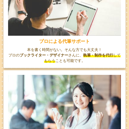
プロによる代筆サポート
本を書く時間がない。そんな方でも大丈夫！
プロの
ブックライター・デザイナー
さんに、
執筆・制作を代行
して
もらう
ことも可能です。