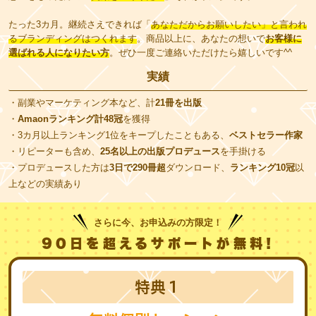
たった3カ月。継続さえできれば「
あなただからお願いしたい」と言われ
るブランディング
はつくれます
。商品以上に、あなたの想いで
お客様に
選ばれる人になりたい方
。ぜひ一度ご連絡いただけたら嬉しいです^^
実績
・副業やマーケティング本など、計
21冊を出版
・
Amaonランキング計48冠
を獲得
・3カ月以上ランキング1位をキープしたこともある、
ベストセラー作家
・リピーターも含め、
25名以上の出版プロデュース
を手掛ける
・プロデュースした方は
3日で290冊超
ダウンロード、
ランキング10冠
以
上などの実績あり
さらに今、お申込みの方限定！
90日を超えるサポートが無料!
特典１