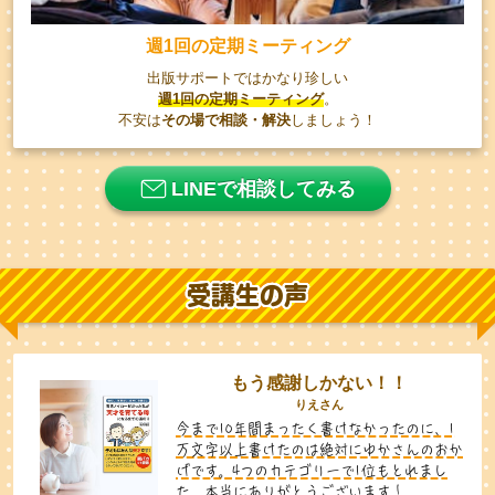
週1回の定期ミーティング
出版サポートではかなり珍しい
週1回の定期ミーティング
。
不安は
その場で相談・解決
しましょう！
LINEで相談してみる
受講生の声
もう感謝しかない！！
りえさん
今まで10年間まったく書けなかったのに、1
万文字以上書けたのは絶対にゆかさんのおか
げです。4つのカテゴリーで1位もとれまし
た。本当にありがとうございます！