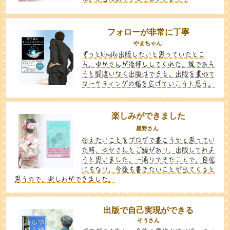
フォローが非常に丁寧
やまちゃん
ずっとkindle出版したいと思っていたとこ
ろ、ゆかさんが後押ししてくれた。誰であろ
うと間違いなく出版はできる。出版を重ねて
マーケティングの幅を広げていこうと思う。
楽しみができました
星野さん
伝えたいことをブログで書こうかと思ってい
た時、ゆかさんとご縁があり、出版してみよ
うと思いました。一通りできたことで、自信
にもなり、今後も書きたいことが出てくると
思うので、楽しみができました。
出版で自己実現ができる
そうさん