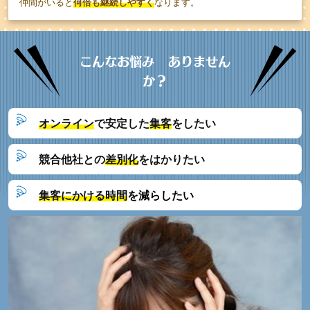
仲間がいると
何倍も継続しやすく
なり
ます。
こんなお悩み ありません
か？
オンライン
で安定した
集客
をしたい
競合他社との
差別化
をはかりたい
集客にかける時間
を減らしたい