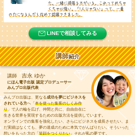
た。一緒に頑張る方がいる。これってめちゃ
くちゃ心強い。「1人じゃない」って、一番
の力になるんだと改めて認識できました。
LINEで相談してみる
講師
紹介
吉永 ゆか
講師
にほん電子出版 認定プロデューサー
みんプロ出版代表
みんプロ出版は、
更なる
成功を夢にビジネスを
されている方
へ
「
本を使った集客のしくみ作
り
」
で人の輪を広げ、仲間と共に、自由自在に
生きる世界を実現するための出版方法を提供しています。
オンラインでの集客を強化したい、さらにビジネスを成長させたい、ま
だ実績はなくても、夢の達成のために本気でがんばりたい。そういった
想いをもった方の
「
笑顔をつくりたい
」
それが私の夢です。