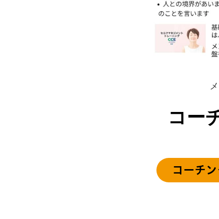
メ
コー
コーチン