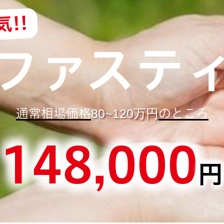
!!
ファステ
通常相場価格
のところ
80~120万円
148,000
円